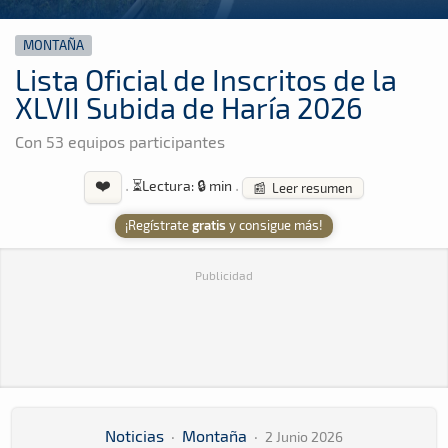
MONTAÑA
Lista Oficial de Inscritos de la
XLVII Subida de Haría 2026
Con 53 equipos participantes
❤️
·
⏳
Lectura: 🔒 min
·
📰 Leer resumen
¡Regístrate
gratis
y consigue más!
Publicidad
Noticias
·
Montaña
·
2 Junio 2026