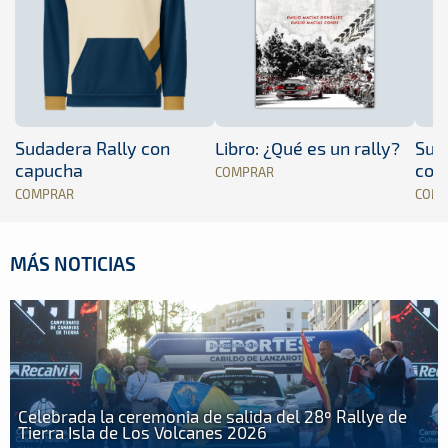
Sudadera Rally con
Libro: ¿Qué es un rally?
Sud
capucha
con
COMPRAR
COMPRAR
COM
MÁS NOTICIAS
Celebrada la ceremonia de salida del 28º Rallye de
Tierra Isla de Los Volcanes 2026