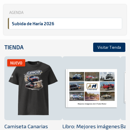
AGENDA
Subida de Haría 2026
TIENDA
Visitar Tienda
NUEVO
Camiseta Canarias
Libro: Mejores imágenes
Band