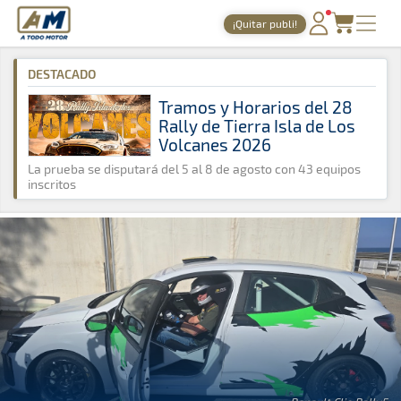
A Todo Motor
· Revista del motor desde 1999
¡Quitar publi!
A Todo Motor
»
Noticias
»
Montaña
PORTADA
DESTACADO
TIEMPOS ONLINE
Tramos y Horarios del 28
Rally de Tierra Isla de Los
NOTICIAS
Volcanes 2026
AGENDA
La prueba se disputará del 5 al 8 de agosto con 43 equipos
inscritos
GALERÍAS
TIENDA
ARCHIVO