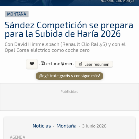
Renault Clio Rally5
MONTAÑA
Sández Competición se prepara
para la Subida de Haría 2026
Con David Himmelsbach (Renault Clio Rally5) y con el
Opel Corsa eléctrico como coche cero
❤️
·
⏳
Lectura: 🔒 min
·
📰 Leer resumen
¡Regístrate
gratis
y consigue más!
Publicidad
Noticias
·
Montaña
·
3 Junio 2026
AGENDA