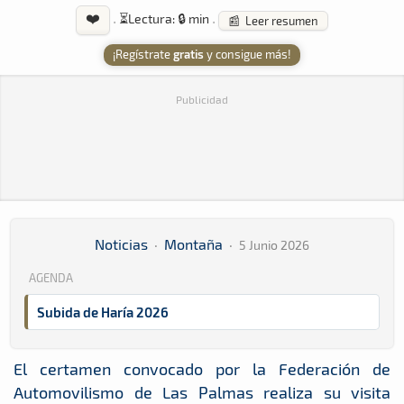
❤️
·
⏳
Lectura: 🔒 min
·
📰 Leer resumen
¡Regístrate
gratis
y consigue más!
Publicidad
Noticias
·
Montaña
·
5 Junio 2026
AGENDA
Subida de Haría 2026
El certamen convocado por la Federación de
Automovilismo de Las Palmas realiza su visita