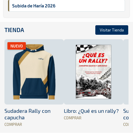
Subida de Haría 2026
TIENDA
Visitar Tienda
NUEVO
Sudadera Rally con
Libro: ¿Qué es un rally?
Sud
capucha
con
COMPRAR
COMPRAR
COM