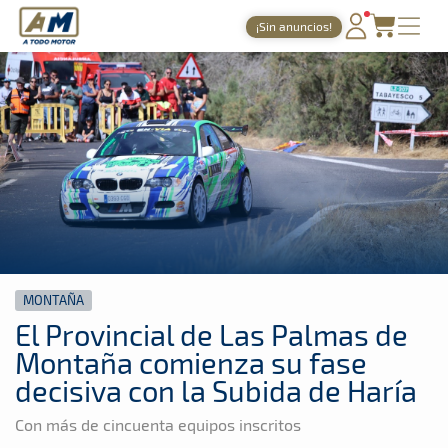
A Todo Motor
· Revista del motor desde 1999
¡Sin anuncios!
A Todo Motor
»
Noticias
»
Montaña
PORTADA
TIEMPOS ONLINE
NOTICIAS
AGENDA
GALERÍAS
TIENDA
MONTAÑA
ARCHIVO
El Provincial de Las Palmas de
Montaña comienza su fase
decisiva con la Subida de Haría
Con más de cincuenta equipos inscritos