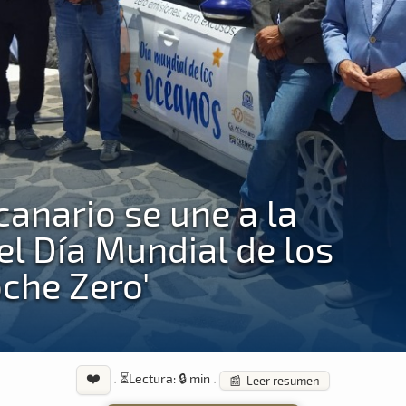
anario se une a la
 Día Mundial de los
che Zero'
❤️
·
⏳
Lectura: 🔒 min
·
📰 Leer resumen