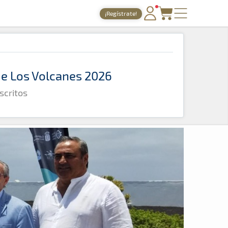
¡Regístrate!
PORTADA
TIEMPOS ONLINE
 de Los Volcanes 2026
NOTICIAS
scritos
AGENDA
GALERÍAS
TIENDA
ARCHIVO