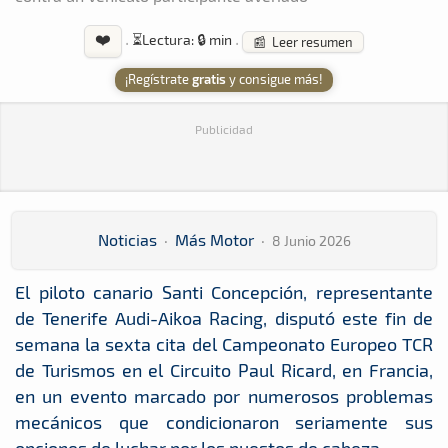
❤️
·
⏳
Lectura: 🔒 min
·
📰 Leer resumen
¡Regístrate
gratis
y consigue más!
Publicidad
Noticias
·
Más Motor
·
8 Junio 2026
El piloto canario Santi Concepción, representante
de Tenerife Audi-Aikoa Racing, disputó este fin de
semana la sexta cita del Campeonato Europeo TCR
de Turismos en el Circuito Paul Ricard, en Francia,
en un evento marcado por numerosos problemas
mecánicos que condicionaron seriamente sus