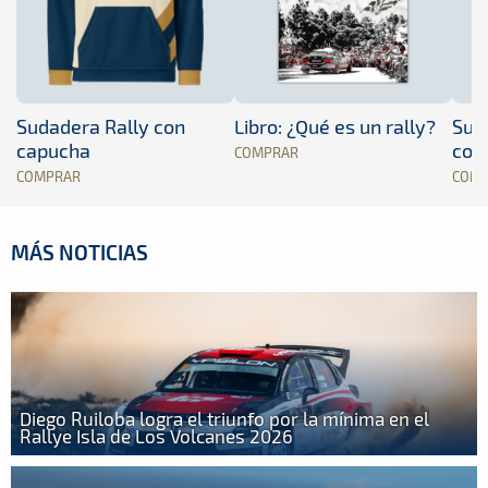
Sudadera Rally con
Libro: ¿Qué es un rally?
Sud
capucha
con
COMPRAR
COMPRAR
COM
MÁS NOTICIAS
Diego Ruiloba logra el triunfo por la mínima en el
Rallye Isla de Los Volcanes 2026