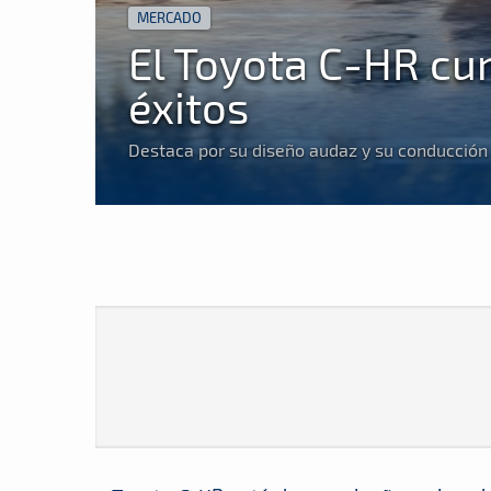
MERCADO
El Toyota C-HR cu
éxitos
Destaca por su diseño audaz y su conducción