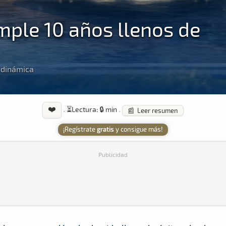
mple 10 años llenos de
 dinámica
❤️
·
⏳
Lectura: 🔒 min
·
📰 Leer resumen
¡Regístrate
gratis
y consigue más!
Publicidad