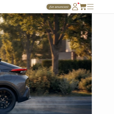
¡Sin anuncios!
PORTADA
TIEMPOS ONLINE
NOTICIAS
AGENDA
GALERÍAS
TIENDA
ARCHIVO