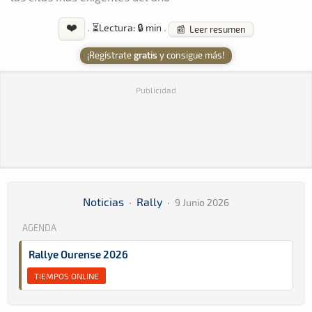
❤️
·
⏳
Lectura: 🔒 min
·
📰 Leer resumen
¡Regístrate
gratis
y consigue más!
Publicidad
Noticias
·
Rally
·
9 Junio 2026
AGENDA
Rallye Ourense 2026
TIEMPOS ONLINE