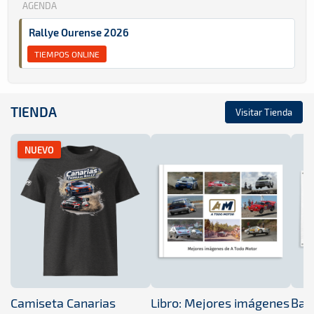
AGENDA
Rallye Ourense 2026
TIEMPOS ONLINE
TIENDA
Visitar Tienda
NUEVO
Camiseta Canarias
Libro: Mejores imágenes
Band