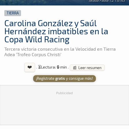
Skoda Fabia 1.2 TSI N3
TIERRA
Carolina González y Saúl
Hernández imbatibles en la
Copa Wild Racing
Tercera victoria consecutiva en la Velocidad en Tierra
Adea ‘Trofeo Corpus Christi’
❤️
·
⏳
Lectura: 🔒 min
·
📰 Leer resumen
¡Regístrate
gratis
y consigue más!
Publicidad