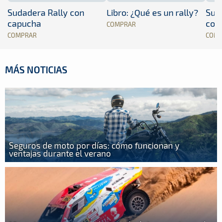
Sudadera Rally con
Libro: ¿Qué es un rally?
Sud
capucha
con
COMPRAR
COMPRAR
COM
MÁS NOTICIAS
Seguros de moto por días: cómo funcionan y
ventajas durante el verano