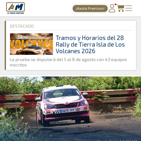
A Todo Motor
· Revista del motor desde 1999
¡Hazte Premium!
A Todo Motor
»
Noticias
»
Tierra
PORTADA
DESTACADO
TIEMPOS ONLINE
Tramos y Horarios del 28
Rally de Tierra Isla de Los
NOTICIAS
Volcanes 2026
AGENDA
La prueba se disputará del 5 al 8 de agosto con 43 equipos
inscritos
GALERÍAS
TIENDA
ARCHIVO