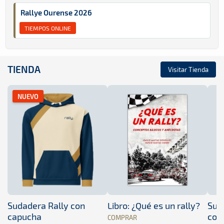
Rallye Ourense 2026
TIEMPOS ONLINE
TIENDA
Visitar Tienda
NUEVO
Sudadera Rally con
Libro: ¿Qué es un rally?
Sud
capucha
con
COMPRAR