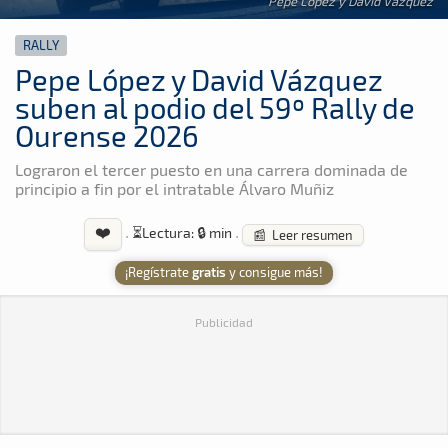
Pepe López y David Vázquez
RALLY
Pepe López y David Vázquez
suben al podio del 59º Rally de
Ourense 2026
Lograron el tercer puesto en una carrera dominada de
principio a fin por el intratable Álvaro Muñiz
❤️
·
⏳
Lectura: 🔒 min
·
📰 Leer resumen
¡Regístrate
gratis
y consigue más!
Publicidad