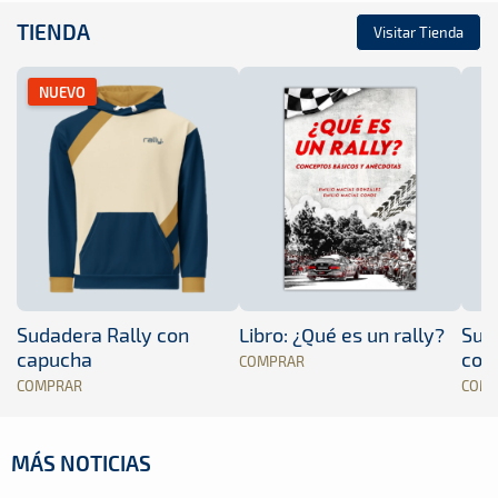
TIENDA
Visitar Tienda
NUEVO
Sudadera Rally con
Libro: ¿Qué es un rally?
Sud
capucha
con
COMPRAR
COMPRAR
COM
MÁS NOTICIAS