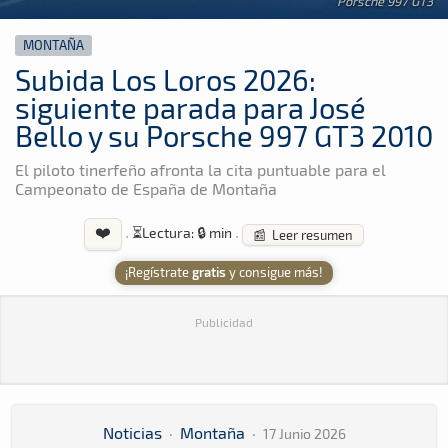
Porsche 997 GT3
MONTAÑA
Subida Los Loros 2026:
siguiente parada para José
Bello y su Porsche 997 GT3 2010
El piloto tinerfeño afronta la cita puntuable para el
Campeonato de España de Montaña
❤️
·
⏳
Lectura: 🔒 min
·
📰 Leer resumen
¡Regístrate
gratis
y consigue más!
Publicidad
Noticias
·
Montaña
·
17 Junio 2026