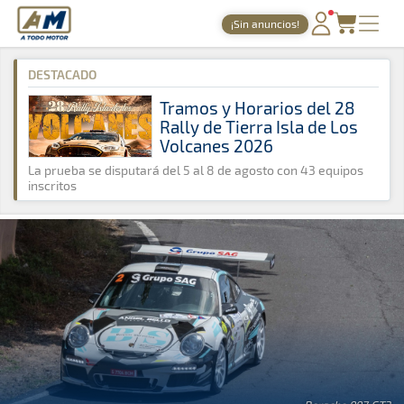
A Todo Motor
· Revista del motor desde 1999
¡Sin anuncios!
A Todo Motor
»
Noticias
»
Montaña
PORTADA
DESTACADO
TIEMPOS ONLINE
Tramos y Horarios del 28
Rally de Tierra Isla de Los
NOTICIAS
Volcanes 2026
AGENDA
La prueba se disputará del 5 al 8 de agosto con 43 equipos
inscritos
GALERÍAS
TIENDA
ARCHIVO