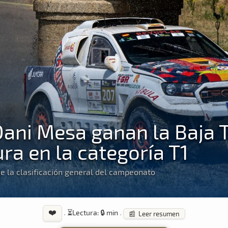
Dani Mesa ganan la Baja 
a en la categoría T1
e la clasificación general del campeonato
❤️
·
⏳
Lectura: 🔒 min
·
📰 Leer resumen