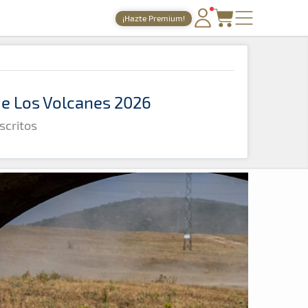
¡Hazte Premium!
PORTADA
TIEMPOS ONLINE
 de Los Volcanes 2026
NOTICIAS
scritos
AGENDA
GALERÍAS
TIENDA
ARCHIVO