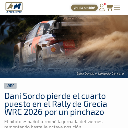
A Todo Motor
· Revista del motor desde 1999
¡Inicia sesión!
A Todo Motor
»
Noticias
»
WRC
PORTADA
TIEMPOS ONLINE
NOTICIAS
AGENDA
GALERÍAS
Dani Sordo y Cándido Carrera
TIENDA
WRC
ARCHIVO
Dani Sordo pierde el cuarto
puesto en el Rally de Grecia
WRC 2026 por un pinchazo
El piloto español terminó la jornada del viernes
remontando hasta la octava posición