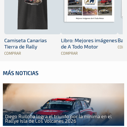
Camiseta Canarias
Libro: Mejores imágenes
Band
Tierra de Rally
de A Todo Motor
COM
COMPRAR
COMPRAR
MÁS NOTICIAS
Diego Ruiloba logra el triunfo por la mínima en el
Rallye Isla de Los Volcanes 2026