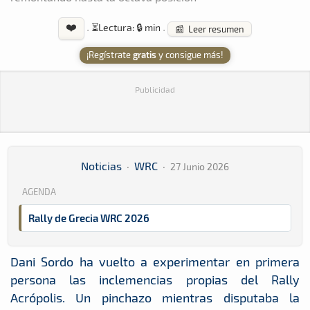
❤️
·
⏳
Lectura: 🔒 min
·
📰 Leer resumen
¡Regístrate
gratis
y consigue más!
Publicidad
Noticias
·
WRC
·
27 Junio 2026
AGENDA
Rally de Grecia WRC 2026
Dani Sordo ha vuelto a experimentar en primera
persona las inclemencias propias del Rally
Acrópolis. Un pinchazo mientras disputaba la