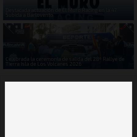
Destacada actuación de El Muro Racing en la 47
Subida a Barlovento
Celebrada la ceremonia de salida del 28º Rallye de
Tierra Isla de Los Volcanes 2026