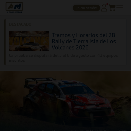
A Todo Motor
· Revista del motor desde 1999
¡Inicia sesión!
A Todo Motor
»
Noticias
»
WRC
PORTADA
DESTACADO
TIEMPOS ONLINE
Tramos y Horarios del 28
Rally de Tierra Isla de Los
NOTICIAS
Volcanes 2026
AGENDA
La prueba se disputará del 5 al 8 de agosto con 43 equipos
inscritos
GALERÍAS
TIENDA
ARCHIVO