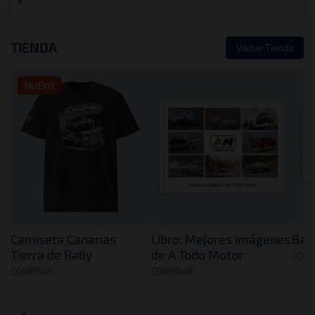
TIENDA
Visitar Tienda
NUEVO
Camiseta Canarias
Libro: Mejores imágenes
Band
Tierra de Rally
de A Todo Motor
COM
COMPRAR
COMPRAR