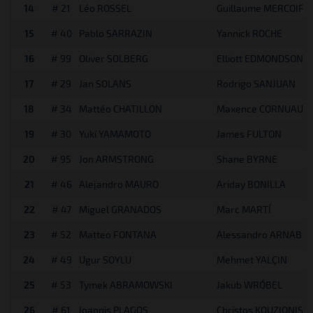
14
# 21
Léo ROSSEL
Guillaume MERCOIRE
15
# 40
Pablo SARRAZIN
Yannick ROCHE
16
# 99
Oliver SOLBERG
Elliott EDMONDSON
17
# 29
Jan SOLANS
Rodrigo SANJUAN
18
# 34
Mattéo CHATILLON
Maxence CORNUAU
19
# 30
Yuki YAMAMOTO
James FULTON
20
# 95
Jon ARMSTRONG
Shane BYRNE
21
# 46
Alejandro MAURO
Ariday BONILLA
22
# 47
Miguel GRANADOS
Marc MARTÍ
23
# 52
Matteo FONTANA
Alessandro ARNABOL
24
# 49
Ugur SOYLU
Mehmet YALÇIN
25
# 53
Tymek ABRAMOWSKI
Jakub WRÓBEL
26
# 61
Ioannis PLAGOS
Christos KOUZIONIS