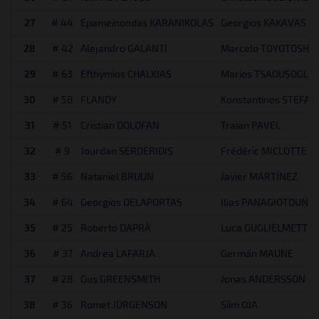
27
# 44
Epameinondas KARANIKOLAS
Georgios KAKAVAS
28
# 42
Alejandro GALANTI
Marcelo TOYOTOSHI
29
# 63
Efthymios CHALKIAS
Marios TSAOUSOGLO
30
# 58
FLANDY
Konstantinos STEFAN
31
# 51
Cristian DOLOFAN
Traian PAVEL
32
# 9
Jourdan SERDERIDIS
Frédéric MICLOTTE
33
# 56
Nataniel BRUUN
Javier MARTÍNEZ
34
# 64
Georgios DELAPORTAS
Ilias PANAGIOTOUNIS
35
# 25
Roberto DAPRÀ
Luca GUGLIELMETTI
36
# 37
Andrea LAFARJA
Germán MAUNE
37
# 28
Gus GREENSMITH
Jonas ANDERSSON
38
# 36
Romet JÜRGENSON
Siim OJA