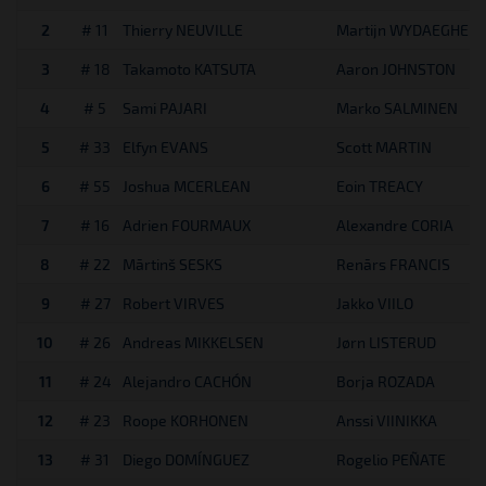
2
# 11
Thierry NEUVILLE
Martijn WYDAEGHE
3
# 18
Takamoto KATSUTA
Aaron JOHNSTON
4
# 5
Sami PAJARI
Marko SALMINEN
5
# 33
Elfyn EVANS
Scott MARTIN
6
# 55
Joshua MCERLEAN
Eoin TREACY
7
# 16
Adrien FOURMAUX
Alexandre CORIA
8
# 22
Mārtinš SESKS
Renārs FRANCIS
9
# 27
Robert VIRVES
Jakko VIILO
10
# 26
Andreas MIKKELSEN
Jørn LISTERUD
11
# 24
Alejandro CACHÓN
Borja ROZADA
12
# 23
Roope KORHONEN
Anssi VIINIKKA
13
# 31
Diego DOMÍNGUEZ
Rogelio PEÑATE