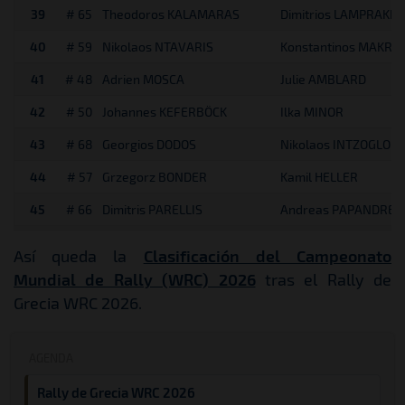
39
# 65
Theodoros KALAMARAS
Dimitrios LAMPRAKIS
40
# 59
Nikolaos NTAVARIS
Konstantinos MAKRIS
41
# 48
Adrien MOSCA
Julie AMBLARD
42
# 50
Johannes KEFERBÖCK
Ilka MINOR
43
# 68
Georgios DODOS
Nikolaos INTZOGLOU
44
# 57
Grzegorz BONDER
Kamil HELLER
45
# 66
Dimitris PARELLIS
Andreas PAPANDREO
Así queda la
Clasificación del Campeonato
Mundial de Rally (WRC) 2026
tras el Rally de
Grecia WRC 2026.
AGENDA
Rally de Grecia WRC 2026