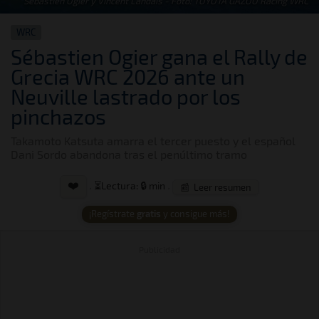
Sébastien Ogier y Vincent Landais - Foto: TOYOTA GAZOO Racing WRC
WRC
Sébastien Ogier gana el Rally de
Grecia WRC 2026 ante un
Neuville lastrado por los
pinchazos
Takamoto Katsuta amarra el tercer puesto y el español
Dani Sordo abandona tras el penúltimo tramo
❤️
·
⏳
Lectura: 🔒 min
·
📰 Leer resumen
¡Regístrate
gratis
y consigue más!
Publicidad