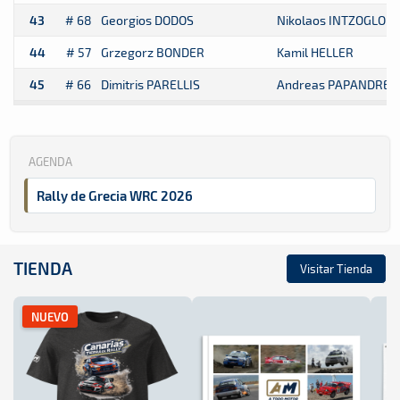
43
# 68
Georgios DODOS
Nikolaos INTZOGLOU
44
# 57
Grzegorz BONDER
Kamil HELLER
45
# 66
Dimitris PARELLIS
Andreas PAPANDREO
AGENDA
Rally de Grecia WRC 2026
TIENDA
Visitar Tienda
NUEVO