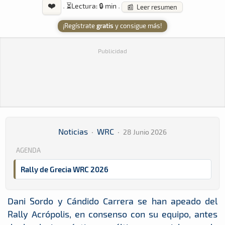
❤️
·
⏳
Lectura: 🔒 min
·
📰 Leer resumen
¡Regístrate
gratis
y consigue más!
Publicidad
Noticias
·
WRC
·
28 Junio 2026
AGENDA
Rally de Grecia WRC 2026
Dani Sordo y Cándido Carrera se han apeado del
Rally Acrópolis, en consenso con su equipo, antes