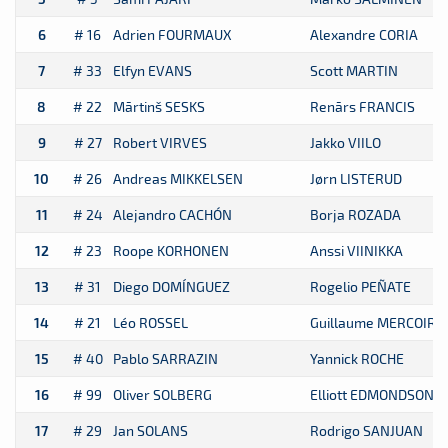
6
# 16
Adrien FOURMAUX
Alexandre CORIA
7
# 33
Elfyn EVANS
Scott MARTIN
8
# 22
Mārtinš SESKS
Renārs FRANCIS
9
# 27
Robert VIRVES
Jakko VIILO
10
# 26
Andreas MIKKELSEN
Jørn LISTERUD
11
# 24
Alejandro CACHÓN
Borja ROZADA
12
# 23
Roope KORHONEN
Anssi VIINIKKA
13
# 31
Diego DOMÍNGUEZ
Rogelio PEÑATE
14
# 21
Léo ROSSEL
Guillaume MERCOIRE
15
# 40
Pablo SARRAZIN
Yannick ROCHE
16
# 99
Oliver SOLBERG
Elliott EDMONDSON
17
# 29
Jan SOLANS
Rodrigo SANJUAN