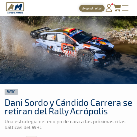
A Todo Motor
· Revista del motor desde 1999
¡Regístrate!
A Todo Motor
»
Noticias
»
WRC
PORTADA
TIEMPOS ONLINE
NOTICIAS
AGENDA
GALERÍAS
TIENDA
WRC
ARCHIVO
Dani Sordo y Cándido Carrera se
retiran del Rally Acrópolis
Una estrategia del equipo de cara a las próximas citas
bálticas del WRC