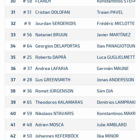
30
# 58
FLANDY
Konstantinos STEFAN
31
# 51
Cristian DOLOFAN
Traian PAVEL
32
# 9
Jourdan SERDERIDIS
Frédéric MICLOTTE
33
# 56
Nataniel BRUUN
Javier MARTÍNEZ
34
# 64
Georgios DELAPORTAS
Ilias PANAGIOTOUNIS
35
# 25
Roberto DAPRÀ
Luca GUGLIELMETTI
36
# 37
Andrea LAFARJA
Germán MAUNE
37
# 28
Gus GREENSMITH
Jonas ANDERSSON
38
# 36
Romet JÜRGENSON
Siim OJA
39
# 65
Theodoros KALAMARAS
Dimitrios LAMPRAKIS
40
# 59
Nikolaos NTAVARIS
Konstantinos MAKRIS
41
# 48
Adrien MOSCA
Julie AMBLARD
42
# 50
Johannes KEFERBÖCK
Ilka MINOR