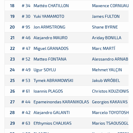
18
# 34
Mattéo CHATILLON
Maxence CORNUAU
19
# 30
Yuki YAMAMOTO
James FULTON
20
# 95
Jon ARMSTRONG
Shane BYRNE
21
# 46
Alejandro MAURO
Ariday BONILLA
22
# 47
Miguel GRANADOS
Marc MARTÍ
23
# 52
Matteo FONTANA
Alessandro ARNABOL
24
# 49
Ugur SOYLU
Mehmet YALÇIN
25
# 53
Tymek ABRAMOWSKI
Jakub WRÓBEL
26
# 61
Ioannis PLAGOS
Christos KOUZIONIS
27
# 44
Epameinondas KARANIKOLAS
Georgios KAKAVAS
28
# 42
Alejandro GALANTI
Marcelo TOYOTOSHI
29
# 63
Efthymios CHALKIAS
Marios TSAOUSOGLO