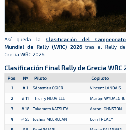
Así queda la
Clasificación del Campeonato
Mundial de Rally (WRC) 2026
tras el Rally de
Grecia WRC 2026.
Clasificación Final Rally de Grecia WRC 2
Pos.
Nº
Piloto
Copiloto
1
# 1
Sébastien OGIER
Vincent LANDAIS
2
# 11
Thierry NEUVILLE
Martijn WYDAEGHE
3
# 18
Takamoto KATSUTA
Aaron JOHNSTON
4
# 55
Joshua MCERLEAN
Eoin TREACY
5
# 5
Sami PAJARI
Marko SALMINEN