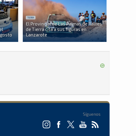
TIERRA
El Provincial de Las Palmas de Rallies
el
de Tierra cita a sus figuras en
agosto
Lanzarote
Síguenos