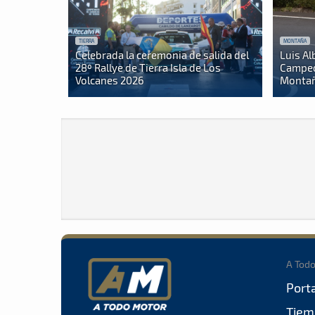
TIERRA
MONTAÑA
Celebrada la ceremonia de salida del
Luis Al
28º Rallye de Tierra Isla de Los
Campeo
Volcanes 2026
Montañ
A Tod
Port
Tiem