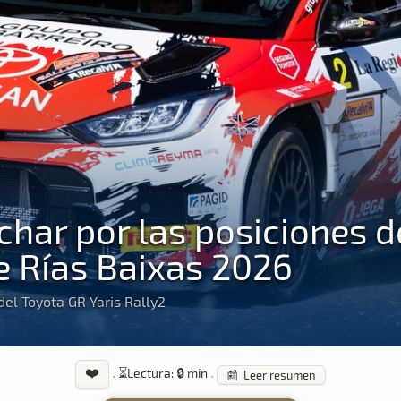
char por las posiciones d
e Rías Baixas 2026
el Toyota GR Yaris Rally2
❤️
·
⏳
Lectura: 🔒 min
·
📰 Leer resumen