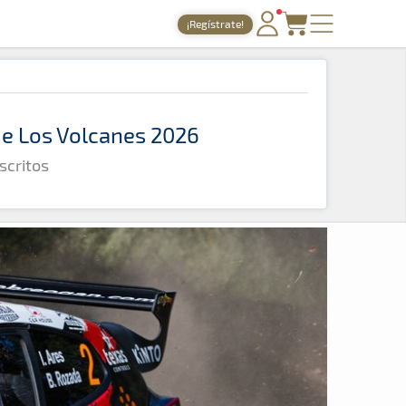
¡Regístrate!
PORTADA
TIEMPOS ONLINE
 de Los Volcanes 2026
NOTICIAS
scritos
AGENDA
GALERÍAS
TIENDA
ARCHIVO