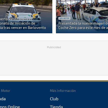
berto Pérez lidera el
MÁS MOTOR
nato de Iniciación de
Presentada la nueva imagen d
a tras vencer en Barlovento
Coche Zero para este mes de 
Publicidad
o Motor
Más Información
ada
Club
pos Online
Tienda