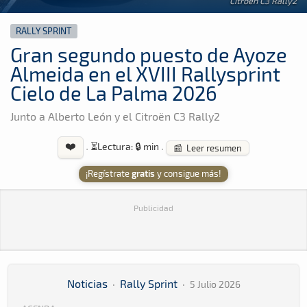
Citroën C3 Rally2
RALLY SPRINT
Gran segundo puesto de Ayoze
Almeida en el XVIII Rallysprint
Cielo de La Palma 2026
Junto a Alberto León y el Citroën C3 Rally2
❤️
·
⏳
Lectura: 🔒 min
·
📰 Leer resumen
¡Regístrate
gratis
y consigue más!
Publicidad
Noticias
·
Rally Sprint
·
5 Julio 2026