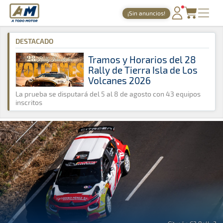
A Todo Motor
· Revista del motor desde 1999
¡Sin anuncios!
A Todo Motor
»
Noticias
»
Rally Sprint
PORTADA
DESTACADO
TIEMPOS ONLINE
Tramos y Horarios del 28
Rally de Tierra Isla de Los
NOTICIAS
Volcanes 2026
AGENDA
La prueba se disputará del 5 al 8 de agosto con 43 equipos
inscritos
GALERÍAS
TIENDA
ARCHIVO