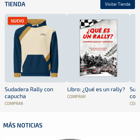
TIENDA
Visitar Tienda
NUEVO
Sudadera Rally con
Libro: ¿Qué es un rally?
Sud
capucha
con
COMPRAR
COMPRAR
COM
MÁS NOTICIAS