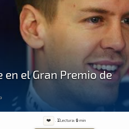
le en el Gran Premio de
o
❤️
·
⏳
Lectura: 🔒 min