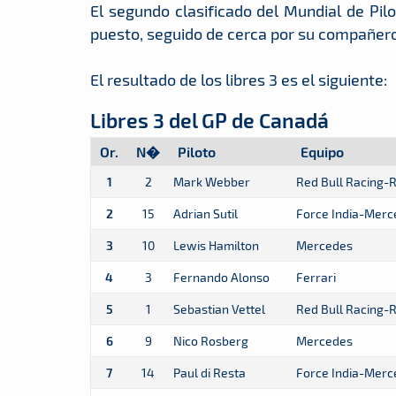
El segundo clasificado del Mundial de Pil
puesto, seguido de cerca por su compañero
El resultado de los libres 3 es el siguiente:
Libres 3 del GP de Canadá
Or.
N�
Piloto
Equipo
1
2
Mark Webber
Red Bull Racing-
2
15
Adrian Sutil
Force India-Merc
3
10
Lewis Hamilton
Mercedes
4
3
Fernando Alonso
Ferrari
5
1
Sebastian Vettel
Red Bull Racing-
6
9
Nico Rosberg
Mercedes
7
14
Paul di Resta
Force India-Merc