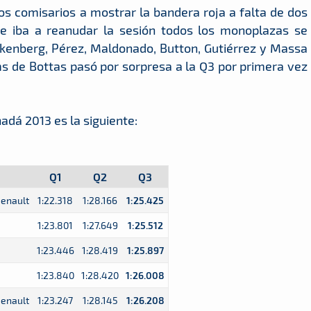
os comisarios a mostrar la bandera roja a falta de dos
se iba a reanudar la sesión todos los monoplazas se
lkenberg, Pérez, Maldonado, Button, Gutiérrez y Massa
ams de Bottas pasó por sorpresa a la Q3 por primera vez
nadá 2013 es la siguiente:
Q1
Q2
Q3
Renault
1:22.318
1:28.166
1:25.425
1:23.801
1:27.649
1:25.512
1:23.446
1:28.419
1:25.897
1:23.840
1:28.420
1:26.008
Renault
1:23.247
1:28.145
1:26.208