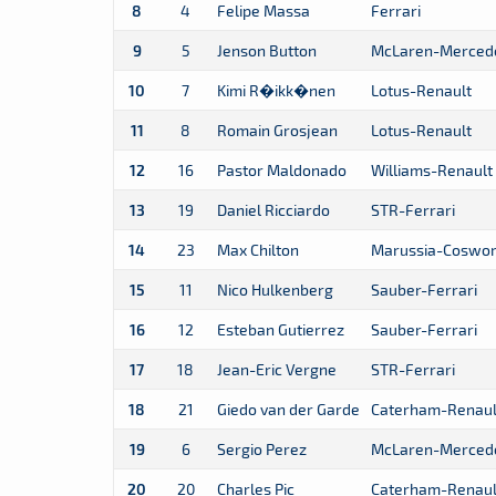
8
4
Felipe Massa
Ferrari
9
5
Jenson Button
McLaren-Merced
10
7
Kimi R�ikk�nen
Lotus-Renault
11
8
Romain Grosjean
Lotus-Renault
12
16
Pastor Maldonado
Williams-Renault
13
19
Daniel Ricciardo
STR-Ferrari
14
23
Max Chilton
Marussia-Coswor
15
11
Nico Hulkenberg
Sauber-Ferrari
16
12
Esteban Gutierrez
Sauber-Ferrari
17
18
Jean-Eric Vergne
STR-Ferrari
18
21
Giedo van der Garde
Caterham-Renaul
19
6
Sergio Perez
McLaren-Merced
20
20
Charles Pic
Caterham-Renaul