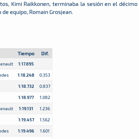
otos, Kimi Raikkonen, terminaba la sesión en el décimo
 de equipo, Romain Grosjean.
Tiempo
Dif.
Renault
1:17.895
edes
1:18.248
0.353
1:18.732
0.837
1:18.977
1.082
Renault
1:19.131
1.236
1:19.457
1.562
edes
1:19.496
1.601