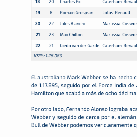
18
20
Charles Pic
Caterham-Renaul
19
8
Romain Grosjean
Lotus-Renault
20
22
Jules Bianchi
Marussia-Coswor
21
23
Max Chilton
Marussia-Coswor
22
21
Giedo van der Garde
Caterham-Renaul
107%: 1:28.080
El australiano Mark Webber se ha hecho co
de 1:17.895, seguido por el Force India de
Hamilton que acabó a más de ocho décimas d
Por otro lado, Fernando Alonso lograba ac
Webber y seguido de cerca por el alemán 
Bull de Webber podemos ver claramente qu