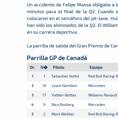
Un accidente de Felipe Massa obligaba a l
minutos para el final de la Q2. Cuando 
colocaron en el semáforo del pit-lane. Hu
han sido los eliminados de la Q2. El Willi
en su carrera deportiva.
La parrilla de salida del Gran Premio de Ca
Parrilla GP de Canadá
Or.
N�
Piloto
Equipo
1
1
Sebastian Vettel
Red Bull Racing-
2
10
Lewis Hamilton
Mercedes
3
17
Valtteri Bottas
Williams-Renault
4
9
Nico Rosberg
Mercedes
5
2
Mark Webber
Red Bull Racing-