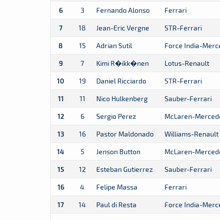
6
3
Fernando Alonso
Ferrari
7
18
Jean-Eric Vergne
STR-Ferrari
8
15
Adrian Sutil
Force India-Merc
9
7
Kimi R�ikk�nen
Lotus-Renault
10
19
Daniel Ricciardo
STR-Ferrari
11
11
Nico Hulkenberg
Sauber-Ferrari
12
6
Sergio Perez
McLaren-Merced
13
16
Pastor Maldonado
Williams-Renault
14
5
Jenson Button
McLaren-Merced
15
12
Esteban Gutierrez
Sauber-Ferrari
16
4
Felipe Massa
Ferrari
17
14
Paul di Resta
Force India-Merc