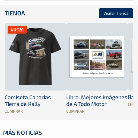
TIENDA
Visitar Tienda
NUEVO
Camiseta Canarias
Libro: Mejores imágenes
Band
Tierra de Rally
de A Todo Motor
COM
COMPRAR
COMPRAR
MÁS NOTICIAS