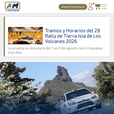
A Todo Motor
· Revista del motor desde 1999
¡Hazte Premium!
A Todo Motor
»
Noticias
»
ERC
PORTADA
DESTACADO
TIEMPOS ONLINE
Tramos y Horarios del 28
Rally de Tierra Isla de Los
NOTICIAS
Volcanes 2026
AGENDA
La prueba se disputará del 5 al 8 de agosto con 43 equipos
inscritos
GALERÍAS
TIENDA
ARCHIVO