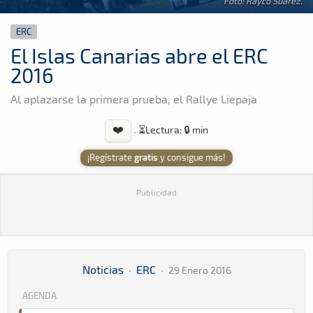
Foto: Rayco Suárez.
ERC
El Islas Canarias abre el ERC
2016
Al aplazarse la primera prueba, el Rallye Liepaja
❤️
·
⏳
Lectura: 🔒 min
¡Regístrate
gratis
y consigue más!
Publicidad
Noticias
·
ERC
·
29 Enero 2016
AGENDA