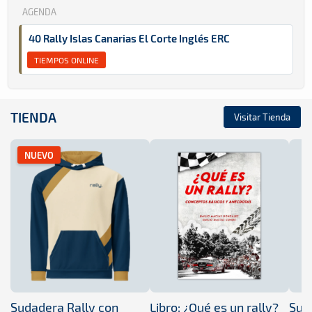
AGENDA
40 Rally Islas Canarias El Corte Inglés ERC
TIEMPOS ONLINE
TIENDA
Visitar Tienda
NUEVO
Sudadera Rally con
Libro: ¿Qué es un rally?
Sud