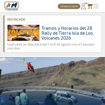
A Todo Motor
· Revista del motor desde 1999
¡Únete Gratis!
A Todo Motor
»
Noticias
»
ERC
PORTADA
DESTACADO
TIEMPOS ONLINE
Tramos y Horarios del 28
Rally de Tierra Isla de Los
NOTICIAS
Volcanes 2026
AGENDA
La prueba se disputará del 5 al 8 de agosto con 43 equipos
inscritos
GALERÍAS
TIENDA
ARCHIVO