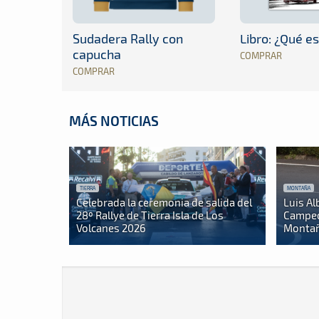
Sudadera Rally con
Libro: ¿Qué es
capucha
COMPRAR
COMPRAR
MÁS NOTICIAS
TIERRA
MONTAÑA
Celebrada la ceremonia de salida del
Luis Al
28º Rallye de Tierra Isla de Los
Campeo
Volcanes 2026
Montañ