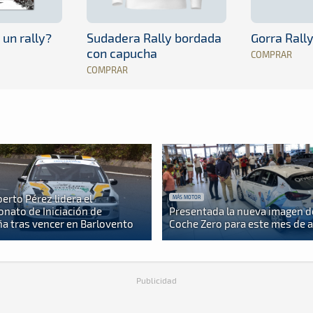
 un rally?
Sudadera Rally bordada
Gorra Rall
con capucha
COMPRAR
COMPRAR
berto Pérez lidera el
MÁS MOTOR
nato de Iniciación de
Presentada la nueva imagen d
a tras vencer en Barlovento
Coche Zero para este mes de 
Publicidad