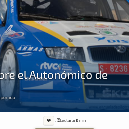
abre el Autonómico de
emporada
❤️
·
⏳
Lectura: 🔒 min