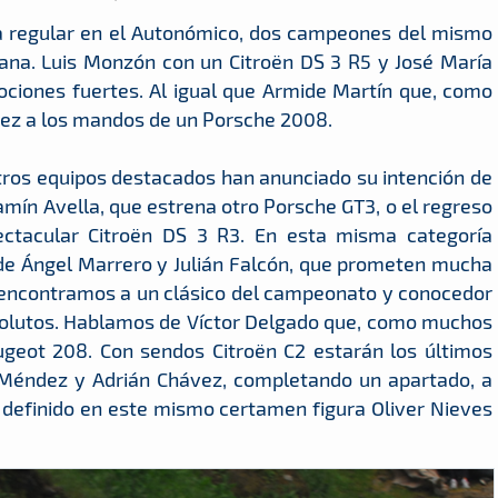
ia regular en el Autonómico, dos campeones del mismo
ana. Luis Monzón con un Citroën DS 3 R5 y José María
iones fuertes. Al igual que Armide Martín que, como
 vez a los mandos de un Porsche 2008.
tros equipos destacados han anunciado su intención de
amín Avella, que estrena otro Porsche GT3, o el regreso
tacular Citroën DS 3 R3. En esta misma categoría
de Ángel Marrero y Julián Falcón, que prometen mucha
, encontramos a un clásico del campeonato y conocedor
bsolutos. Hablamos de Víctor Delgado que, como muchos
ugeot 208. Con sendos Citroën C2 estarán los últimos
Méndez y Adrián Chávez, completando un apartado, a
 definido en este mismo certamen figura Oliver Nieves