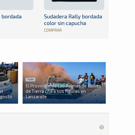
y bordada
Sudadera Rally bordada
color sin capucha
COMPRAR
TIERRA
El Provincial de Las Palmas de Rallies
el
de Tierra cita a sus figuras en
agosto
Lanzarote