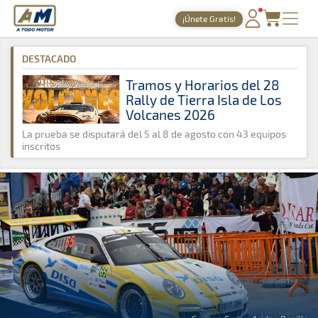
A Todo Motor
· Revista del motor desde 1999
¡Únete Gratis!
A Todo Motor
»
Noticias
»
ERC
PORTADA
DESTACADO
TIEMPOS ONLINE
Tramos y Horarios del 28
Rally de Tierra Isla de Los
NOTICIAS
Volcanes 2026
AGENDA
La prueba se disputará del 5 al 8 de agosto con 43 equipos
inscritos
GALERÍAS
TIENDA
ARCHIVO