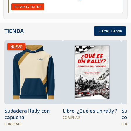
TIEMPOS ONLINE
TIENDA
Visitar Tienda
NUEVO
Sudadera Rally con
Libro: ¿Qué es un rally?
Sud
capucha
con
COMPRAR
COMPRAR
COM