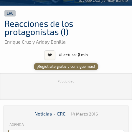
Enrique Cruz y Ariday Bonilla
ERC
Reacciones de los
protagonistas (I)
Enrique Cruz y Ariday Bonilla
❤️
·
⏳
Lectura: 🔒 min
¡Regístrate
gratis
y consigue más!
Publicidad
Noticias
·
ERC
·
14 Marzo 2016
AGENDA