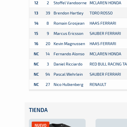
12
2
Stoffel Vandoorne
MCLAREN HONDA
13
39
Brendon Hartley
TORO ROSSO
14
8
Romain Grosjean
HAAS FERRARI
15
9
Marcus Ericsson
SAUBER FERRARI
16
20
Kevin Magnussen
HAAS FERRARI
NC
14
Fernando Alonso
MCLAREN HONDA
NC
3
Daniel Ricciardo
RED BULL RACING T
NC
94
Pascal Wehrlein
SAUBER FERRARI
NC
27
Nico Hulkenberg
RENAULT
TIENDA
NUEVO