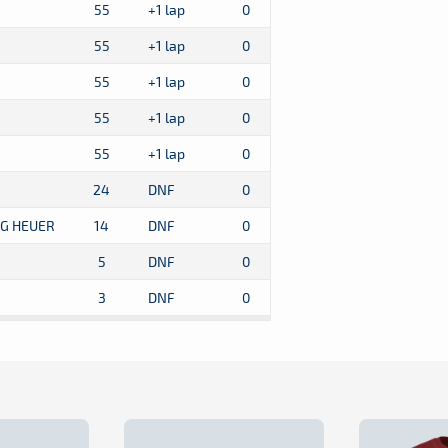
55
+1 lap
0
55
+1 lap
0
55
+1 lap
0
55
+1 lap
0
55
+1 lap
0
24
DNF
0
AG HEUER
14
DNF
0
5
DNF
0
3
DNF
0