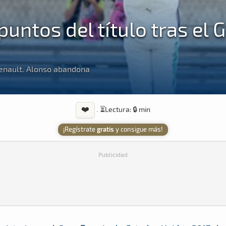
untos del título tras el 
Renault. Alonso abandona
❤️
·
⏳
Lectura: 🔒 min
¡Regístrate
gratis
y consigue más!
Publicidad