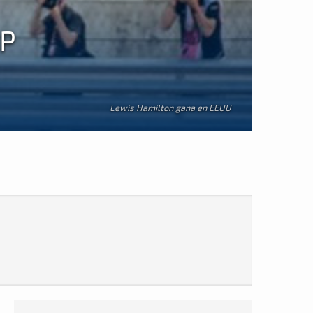
GP
Lewis Hamilton gana en EEUU