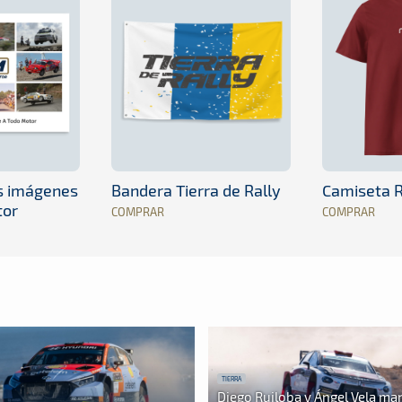
es imágenes
Bandera Tierra de Rally
Camiseta R
tor
COMPRAR
COMPRAR
TIERRA
Diego Ruiloba y Ángel Vela ma