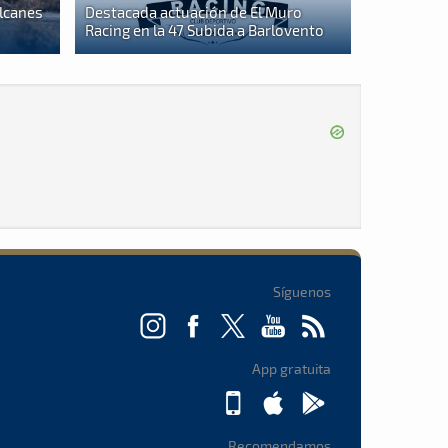
olcanes
Destacada actuación de El Muro
Racing en la 47 Subida a Barlovento
Síguenos
App gratuita
Recomendamos