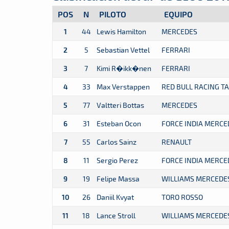
POS
N
PILOTO
EQUIPO
1
44
Lewis Hamilton
MERCEDES
2
5
Sebastian Vettel
FERRARI
3
7
Kimi R�ikk�nen
FERRARI
4
33
Max Verstappen
RED BULL RACING T
5
77
Valtteri Bottas
MERCEDES
6
31
Esteban Ocon
FORCE INDIA MERCE
7
55
Carlos Sainz
RENAULT
8
11
Sergio Perez
FORCE INDIA MERCE
9
19
Felipe Massa
WILLIAMS MERCEDE
10
26
Daniil Kvyat
TORO ROSSO
11
18
Lance Stroll
WILLIAMS MERCEDE