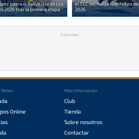
pez lidera el Rallye Isla de Los
el TCC del Rallye Isla de Los V
s 2026 tras la primera etapa
2026
Publicidad
o Motor
Más Información
ada
Club
pos Online
Tienda
cias
Sobre nosotros
da
Contactar