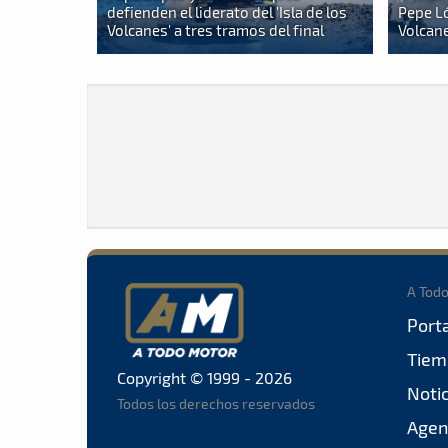
defienden el liderato del 'Isla de los
Pepe Ló
Volcanes' a tres tramos del final
Volcane
A Tod
Port
Tiem
Copyright © 1999 - 2026
Noti
Todos los derechos reservados
Agen