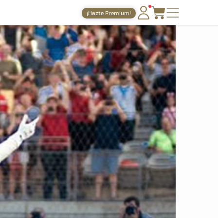
¡Hazte Premium!
PORTADA
TIEMPOS ONLINE
NOTICIAS
AGENDA
GALERÍAS
TIENDA
ARCHIVO