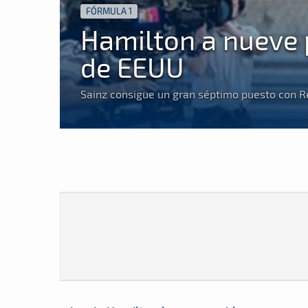
FÓRMULA 1
Hamilton a nueve p
de EEUU
Sainz consigue un gran séptimo puesto con 