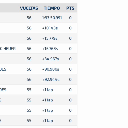
VUELTAS
TIEMPO
PTS
56
1:33:50.991
0
56
+10.143s
0
56
+15.779s
0
AG HEUER
56
+16.768s
0
56
+34.967s
0
DES
56
+90.980s
0
56
+92.944s
0
DES
55
+1 lap
0
S
55
+1 lap
0
55
+1 lap
0
S
55
+1 lap
0