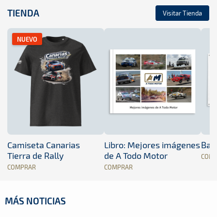
TIENDA
Visitar Tienda
NUEVO
Camiseta Canarias
Libro: Mejores imágenes
Band
Tierra de Rally
de A Todo Motor
COM
COMPRAR
COMPRAR
MÁS NOTICIAS