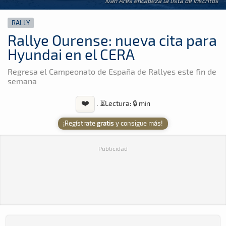
Ivan Ares encabeza la lista de inscritos
RALLY
Rallye Ourense: nueva cita para
Hyundai en el CERA
Regresa el Campeonato de España de Rallyes este fin de
semana
❤️
·
⏳
Lectura: 🔒 min
¡Regístrate
gratis
y consigue más!
Publicidad