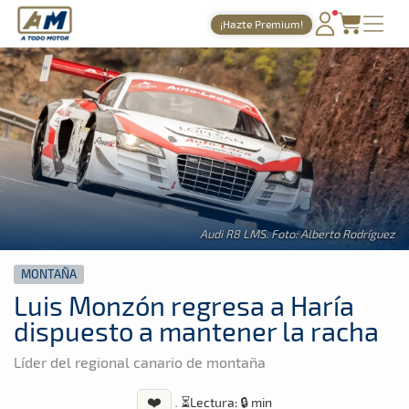
A Todo Motor
· Revista del motor desde 1999
¡Hazte Premium!
A Todo Motor
»
Noticias
»
Montaña
PORTADA
TIEMPOS ONLINE
NOTICIAS
AGENDA
GALERÍAS
Audi R8 LMS. Foto: Alberto Rodríguez
TIENDA
MONTAÑA
ARCHIVO
Luis Monzón regresa a Haría
dispuesto a mantener la racha
Líder del regional canario de montaña
❤️
·
⏳
Lectura: 🔒 min