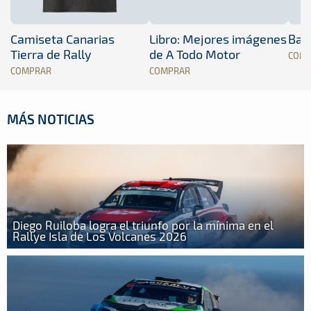
Camiseta Canarias
Libro: Mejores imágenes
Band
Tierra de Rally
de A Todo Motor
COM
COMPRAR
COMPRAR
MÁS NOTICIAS
Diego Ruiloba logra el triunfo por la mínima en el
Rallye Isla de Los Volcanes 2026