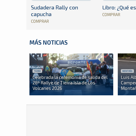
Sudadera Rally con
Libro: ¿Qué es
capucha
COMPRAR
COMPRAR
MÁS NOTICIAS
TIERRA
MONTAÑA
Celebrada la ceremonia de salida del
Luis Al
28º Rallye de Tierra Isla de Los
Campeo
Volcanes 2026
Montañ