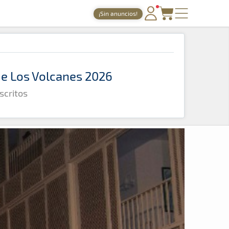
¡Sin anuncios!
PORTADA
TIEMPOS ONLINE
 de Los Volcanes 2026
NOTICIAS
scritos
AGENDA
GALERÍAS
TIENDA
ARCHIVO