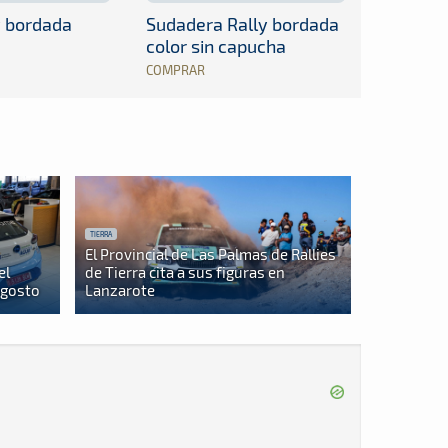
y bordada
Sudadera Rally bordada
color sin capucha
COMPRAR
TIERRA
El Provincial de Las Palmas de Rallies
el
de Tierra cita a sus figuras en
agosto
Lanzarote