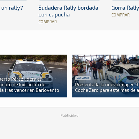
 un rally?
Sudadera Rally bordada
Gorra Rall
con capucha
COMPRAR
COMPRAR
berto Pérez lidera el
MÁS MOTOR
nato de Iniciación de
Presentada la nueva imagen d
a tras vencer en Barlovento
Coche Zero para este mes de 
Publicidad