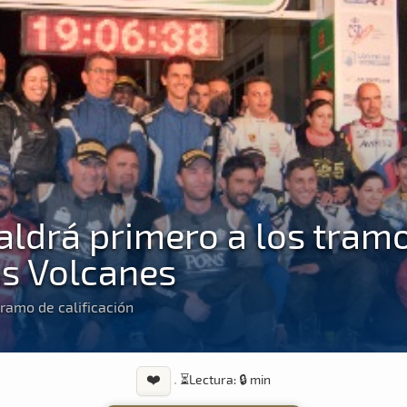
ldrá primero a los tram
Los Volcanes
ramo de calificación
❤️
·
⏳
Lectura: 🔒 min