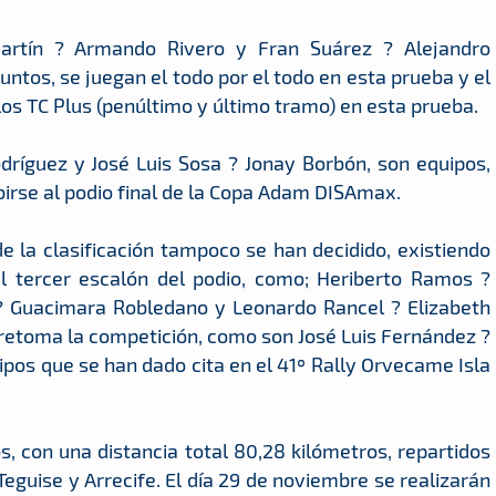
artín ? Armando Rivero y Fran Suárez ? Alejandro
tos, se juegan el todo por el todo en esta prueba y el
los TC Plus (penúltimo y último tramo) en esta prueba.
odríguez y José Luis Sosa ? Jonay Borbón, son equipos,
ubirse al podio final de la Copa Adam DISAmax.
e la clasificación tampoco se han decidido, existiendo
 tercer escalón del podio, como; Heriberto Ramos ?
o ? Guacimara Robledano y Leonardo Rancel ? Elizabeth
 retoma la competición, como son José Luis Fernández ?
pos que se han dado cita en el 41º Rally Orvecame Isla
, con una distancia total 80,28 kilómetros, repartidos
 Teguise y Arrecife. El día 29 de noviembre se realizarán