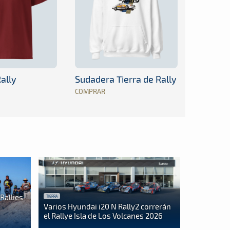
ally
Sudadera Tierra de Rally
COMPRAR
Rallies
TIERRA
Varios Hyundai i20 N Rally2 correrán
el Rallye Isla de Los Volcanes 2026