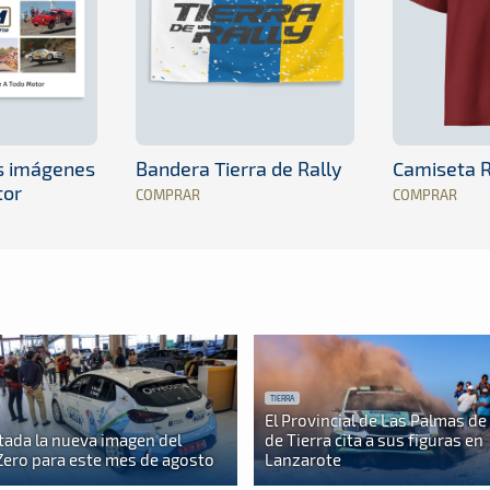
es imágenes
Bandera Tierra de Rally
Camiseta R
tor
COMPRAR
COMPRAR
TIERRA
El Provincial de Las Palmas de 
tada la nueva imagen del
de Tierra cita a sus figuras en
Zero para este mes de agosto
Lanzarote