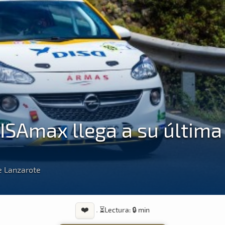
DISAmax llega a su última
de Lanzarote
❤️
·
⏳
Lectura: 🔒 min