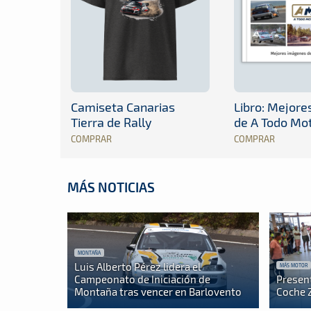
Camiseta Canarias
Libro: Mejor
Tierra de Rally
de A Todo Mo
COMPRAR
COMPRAR
MÁS NOTICIAS
MONTAÑA
Luis Alberto Pérez lidera el
MÁS MOTOR
Campeonato de Iniciación de
Presen
Montaña tras vencer en Barlovento
Coche 