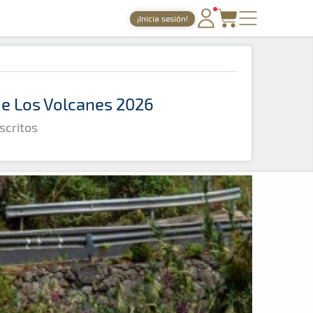
¡Inicia sesión!
PORTADA
TIEMPOS ONLINE
 de Los Volcanes 2026
NOTICIAS
scritos
AGENDA
GALERÍAS
TIENDA
ARCHIVO