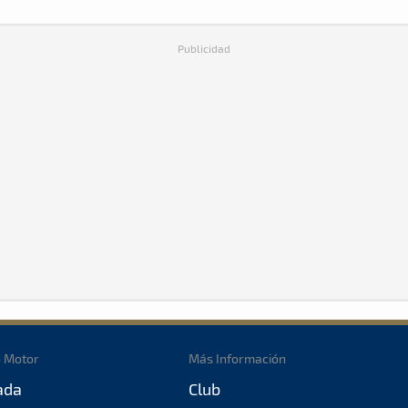
Publicidad
o Motor
Más Información
ada
Club