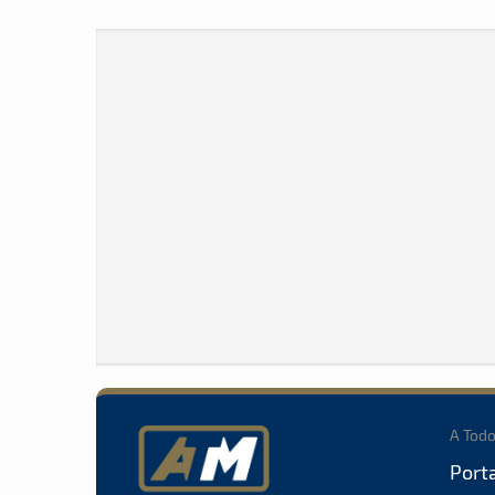
A Tod
Port