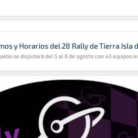
mos y Horarios del 28 Rally de Tierra Isla
ueba se disputará del 5 al 8 de agosto con 43 equipos in