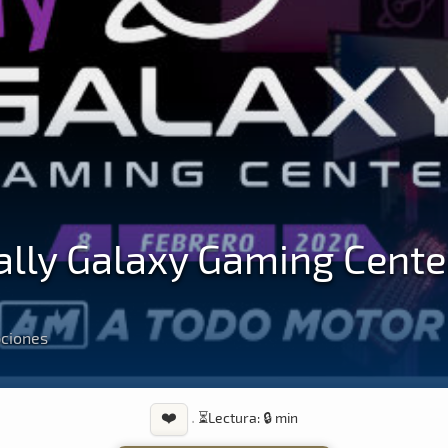
ally Galaxy Gaming Cente
pciones
❤️
·
⏳
Lectura: 🔒 min