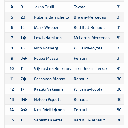
4
9
Jarno Trulli
Toyota
31
5
23
Rubens Barrichello
Brawn-Mercedes
31
6
14
Mark Webber
Red Bull-Renault
31
7
1�
Lewis Hamilton
McLaren-Mercedes
31
8
16
Nico Rosberg
Williams-Toyota
31
9
3�
Felipe Massa
Ferrari
31
10
11
S�bastien Bourdais
Toro Rosso-Ferrari
31
11
7�
Fernando Alonso
Renault
30
12
17
Kazuki Nakajima
Williams-Toyota
30
13
8�
Nelson Piquet Jr
Renault
30
14
4�
Kimi R�ikk�nen
Ferrari
30
15
15
Sebastian Vettel
Red Bull-Renault
30