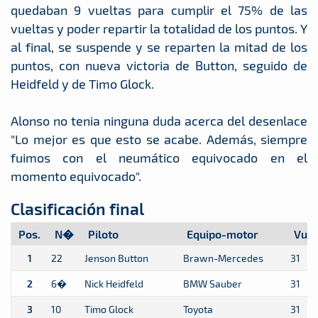
quedaban 9 vueltas para cumplir el 75% de las
vueltas y poder repartir la totalidad de los puntos. Y
al final, se suspende y se reparten la mitad de los
puntos, con nueva victoria de Button, seguido de
Heidfeld y de Timo Glock.
Alonso no tenia ninguna duda acerca del desenlace
"Lo mejor es que esto se acabe. Además, siempre
fuimos con el neumático equivocado en el
momento equivocado".
Clasificación final
Pos.
N�
Piloto
Equipo-motor
Vuel
1
22
Jenson Button
Brawn-Mercedes
31
2
6�
Nick Heidfeld
BMW Sauber
31
3
10
Timo Glock
Toyota
31