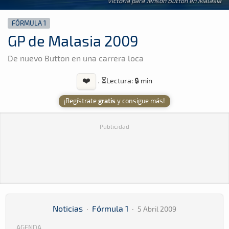
Victoria para Jenson Button en Malasia
FÓRMULA 1
GP de Malasia 2009
De nuevo Button en una carrera loca
❤️
·
⏳
Lectura: 🔒 min
¡Regístrate
gratis
y consigue más!
Publicidad
Noticias
·
Fórmula 1
·
5 Abril 2009
AGENDA