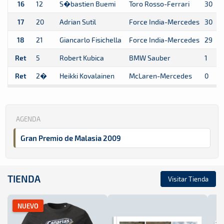
16
12
S�bastien Buemi
Toro Rosso-Ferrari
30
17
20
Adrian Sutil
Force India-Mercedes
30
18
21
Giancarlo Fisichella
Force India-Mercedes
29
Ret
5
Robert Kubica
BMW Sauber
1
Ret
2�
Heikki Kovalainen
McLaren-Mercedes
0
AGENDA
Gran Premio de Malasia 2009
TIENDA
Visitar Tienda
NUEVO