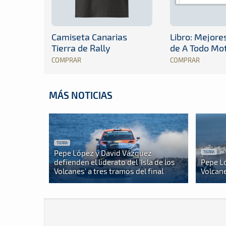
Camiseta Canarias
Libro: Mejor
Tierra de Rally
de A Todo Mo
COMPRAR
COMPRAR
MÁS NOTICIAS
TIERRA
Pepe López y David Vázquez
TIERRA
defienden el liderato del 'Isla de los
Pepe Ló
Volcanes' a tres tramos del final
Volcane