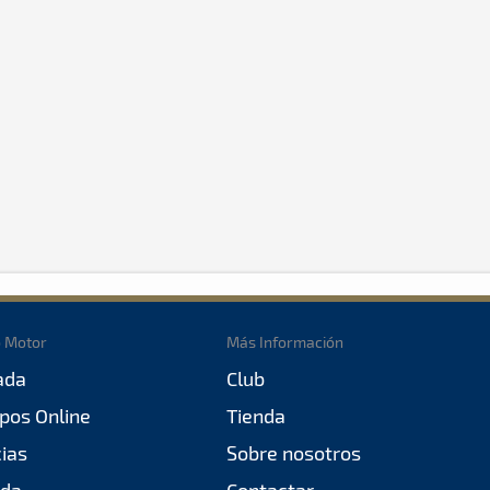
o Motor
Más Información
ada
Club
pos Online
Tienda
cias
Sobre nosotros