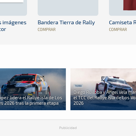
es imágenes
Bandera Tierra de Rally
Camiseta R
tor
COMPRAR
COMPRAR
TIERRA
Diego Ruiloba y Ángel Vela ma
pez lidera el Rallye Isla de Los
el TCC del Rallye Isla de Los V
s 2026 tras la primera etapa
2026
Publicidad