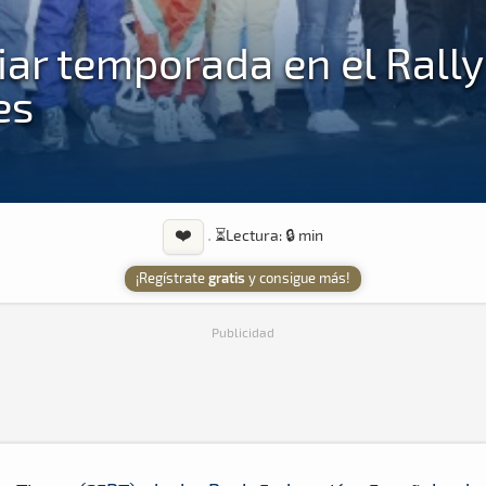
ciar temporada en el Rally
es
❤️
·
⏳
Lectura: 🔒 min
¡Regístrate
gratis
y consigue más!
Publicidad