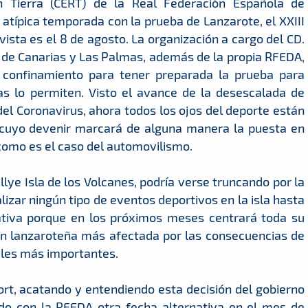
 Tierra (CERT) de la Real Federación Española de
 atípica temporada con la prueba de Lanzarote, el XXIII
vista es el 8 de agosto. La organización a cargo del CD.
 de Canarias y Las Palmas, además de la propia RFEDA,
confinamiento para tener preparada la prueba para
ias lo permiten. Visto el avance de la desescalada de
 del Coronavirus, ahora todos los ojos del deporte están
, cuyo devenir marcará de alguna manera la puesta en
como es el caso del automovilismo.
llye Isla de los Volcanes, podría verse truncando por la
lizar ningún tipo de eventos deportivos en la isla hasta
gativa porque en los próximos meses centrará toda su
ión lanzaroteña más afectada por las consecuencias de
ales más importantes.
ort, acatando y entendiendo esta decisión del gobierno
do con la RFEDA otra fecha alternativa en el mes de