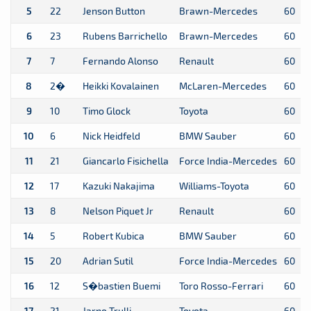
5
22
Jenson Button
Brawn-Mercedes
60
6
23
Rubens Barrichello
Brawn-Mercedes
60
7
7
Fernando Alonso
Renault
60
8
2�
Heikki Kovalainen
McLaren-Mercedes
60
9
10
Timo Glock
Toyota
60
10
6
Nick Heidfeld
BMW Sauber
60
11
21
Giancarlo Fisichella
Force India-Mercedes
60
12
17
Kazuki Nakajima
Williams-Toyota
60
13
8
Nelson Piquet Jr
Renault
60
14
5
Robert Kubica
BMW Sauber
60
15
20
Adrian Sutil
Force India-Mercedes
60
16
12
S�bastien Buemi
Toro Rosso-Ferrari
60
17
21
Jarno Trulli
Toyota
60