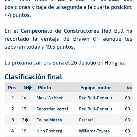
posiciones y baja de la segunda a la cuarta posición,
44 puntos.
En el Campeonato de Constructores Red Bull ha
recortado la ventaja de Brawn GP aunque les
separan todavía 19,5 puntos.
La próxima carrera será el 26 de julio en Hungría.
Clasificación final
Pos.
N�
Piloto
Equipo-motor
Vuel
1
14
Mark Webber
Red Bull-Renault
60
2
15
Sebastian Vettel
Red Bull-Renault
60
3
3�
Felipe Massa
Ferrari
60
4
16
Nico Rosberg
Williams-Toyota
60