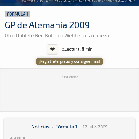
Webber y Vettel celebran la victoria en el GP de Alemania 2009
FÓRMULA 1
GP de Alemania 2009
Otro Doblete Red Bull con Webber a la cabeza
❤️
·
⏳
Lectura: 🔒 min
¡Regístrate
gratis
y consigue más!
Publicidad
Noticias
·
Fórmula 1
·
12 Julio 2009
AGENDA