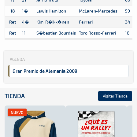
18
1�
Lewis Hamilton
McLaren-Mercedes
59
Ret
4�
Kimi R�ikk�nen
Ferrari
34
Ret
11
S�bastien Bourdais
Toro Rosso-Ferrari
18
AGENDA
Gran Premio de Alemania 2009
TIENDA
Visitar Tienda
NUEVO