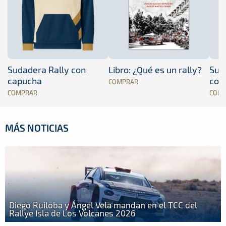
Sudadera Rally con
Libro: ¿Qué es un rally?
Sud
capucha
con
COMPRAR
COMPRAR
COM
MÁS NOTICIAS
Diego Ruiloba y Ángel Vela mandan en el TCC del
Rallye Isla de Los Volcanes 2026