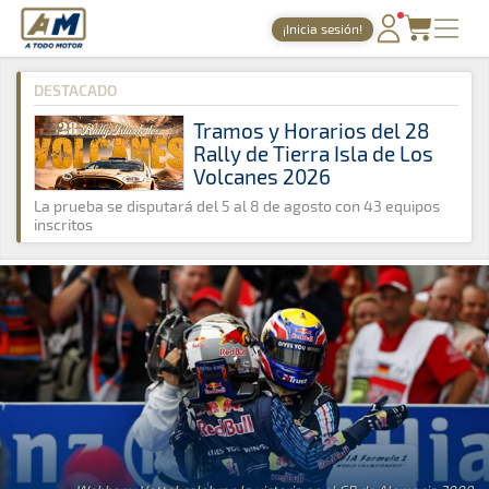
A Todo Motor
· Revista del motor desde 1999
¡Inicia sesión!
A Todo Motor
»
Noticias
»
Fórmula 1
PORTADA
DESTACADO
TIEMPOS ONLINE
Tramos y Horarios del 28
Rally de Tierra Isla de Los
NOTICIAS
Volcanes 2026
AGENDA
La prueba se disputará del 5 al 8 de agosto con 43 equipos
inscritos
GALERÍAS
TIENDA
ARCHIVO