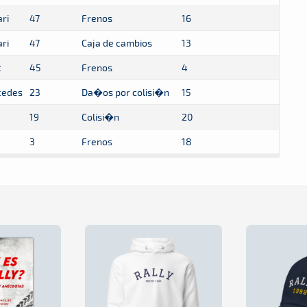
ri
47
Frenos
16
ri
47
Caja de cambios
13
t
45
Frenos
4
cedes
23
Da�os por colisi�n
15
19
Colisi�n
20
3
Frenos
18