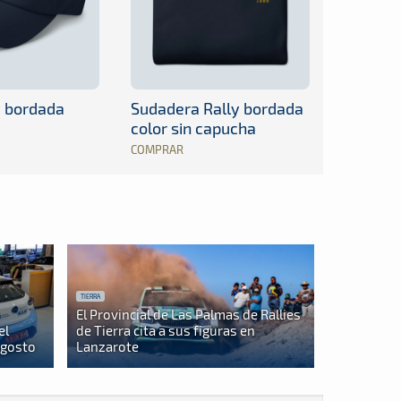
y bordada
Sudadera Rally bordada
color sin capucha
COMPRAR
TIERRA
El Provincial de Las Palmas de Rallies
el
de Tierra cita a sus figuras en
agosto
Lanzarote