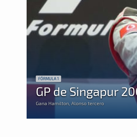
FÓRMULA 1
GP de Singapur 2
Gana Hamilton, Alonso tercero