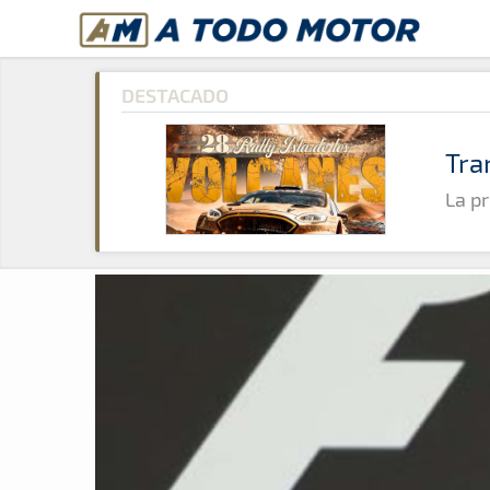
A Todo Motor
· Revista del motor desde 1999
A Todo Motor
»
Noticias
»
Fórmula 1
DESTACADO
Tra
La pr
Revista del motor desde 1999