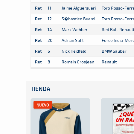
Ret
11
Jaime Alguersuari
Toro Rosso-Ferra
Ret
12
S�bastien Buemi
Toro Rosso-Ferra
Ret
14
Mark Webber
Red Bull-Renaul
Ret
20
Adrian Sutil
Force India-Mer
Ret
6
Nick Heidfeld
BMW Sauber
Ret
8
Romain Grosjean
Renault
TIENDA
NUEVO