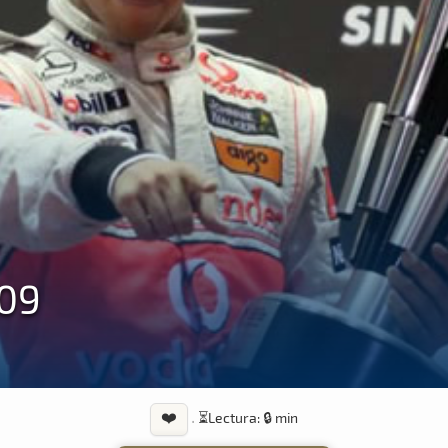
009
❤️
·
⏳
Lectura: 🔒 min