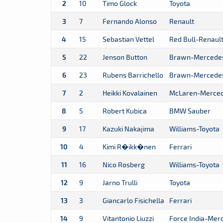
2
10
Timo Glock
Toyota
3
7
Fernando Alonso
Renault
4
15
Sebastian Vettel
Red Bull-Renaul
5
22
Jenson Button
Brawn-Mercede
6
23
Rubens Barrichello
Brawn-Mercede
7
2
Heikki Kovalainen
McLaren-Merce
8
5
Robert Kubica
BMW Sauber
9
17
Kazuki Nakajima
Williams-Toyota
10
4
Kimi R�ikk�nen
Ferrari
11
16
Nico Rosberg
Williams-Toyota
12
9
Jarno Trulli
Toyota
13
3
Giancarlo Fisichella
Ferrari
14
9
Vitantonio Liuzzi
Force India-Mer