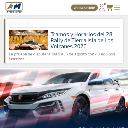
A Todo Motor
· Revista del motor desde 1999
¡Inicia sesión!
A Todo Motor
»
Noticias
»
Rally
PORTADA
DESTACADO
TIEMPOS ONLINE
Tramos y Horarios del 28
Rally de Tierra Isla de Los
NOTICIAS
Volcanes 2026
AGENDA
La prueba se disputará del 5 al 8 de agosto con 43 equipos
inscritos
GALERÍAS
TIENDA
ARCHIVO