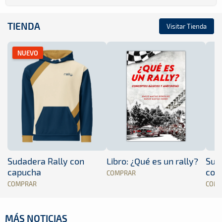
TIENDA
Visitar Tienda
NUEVO
Sudadera Rally con
Libro: ¿Qué es un rally?
Sud
capucha
con
COMPRAR
COMPRAR
COM
MÁS NOTICIAS