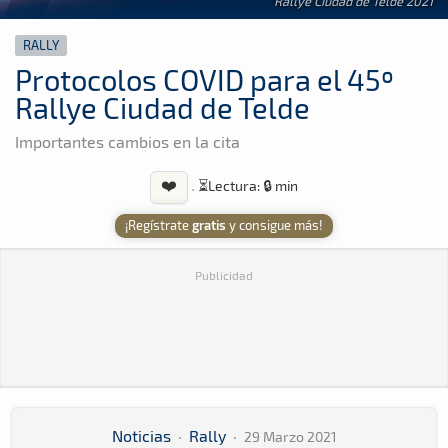
Rallye Ciudad de Telde 2021
RALLY
Protocolos COVID para el 45º
Rallye Ciudad de Telde
Importantes cambios en la cita
❤️
·
⏳
Lectura: 🔒 min
¡Regístrate
gratis
y consigue más!
Publicidad
Noticias
·
Rally
·
29 Marzo 2021