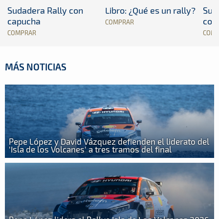
Sudadera Rally con
Libro: ¿Qué es un rally?
Sud
capucha
con
COMPRAR
COMPRAR
COM
MÁS NOTICIAS
Pepe López y David Vázquez defienden el liderato del
'Isla de los Volcanes' a tres tramos del final