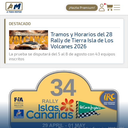
A Todo Motor
· Revista del motor desde 1999
¡Hazte Premium!
A Todo Motor
»
Noticias
»
ERC
PORTADA
DESTACADO
TIEMPOS ONLINE
Tramos y Horarios del 28
Rally de Tierra Isla de Los
NOTICIAS
Volcanes 2026
AGENDA
La prueba se disputará del 5 al 8 de agosto con 43 equipos
inscritos
GALERÍAS
TIENDA
ARCHIVO