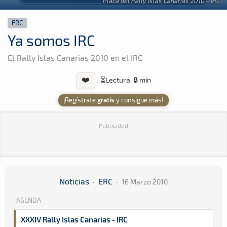
Placa del Rally Islas Canarias 2010 - IRC
ERC
Ya somos IRC
El Rally Islas Canarias 2010 en el IRC
❤️
·
⏳
Lectura: 🔒 min
¡Regístrate
gratis
y consigue más!
Publicidad
Noticias
·
ERC
·
16 Marzo 2010
AGENDA
XXXIV Rally Islas Canarias - IRC