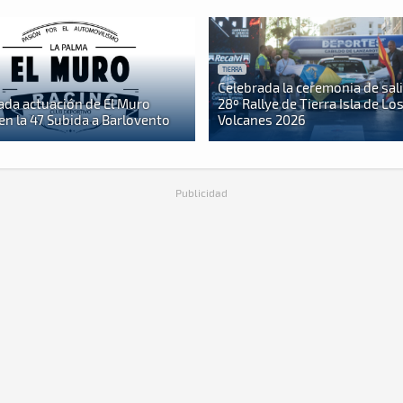
TIERRA
Celebrada la ceremonia de sali
ada actuación de El Muro
28º Rallye de Tierra Isla de Lo
en la 47 Subida a Barlovento
Volcanes 2026
Publicidad