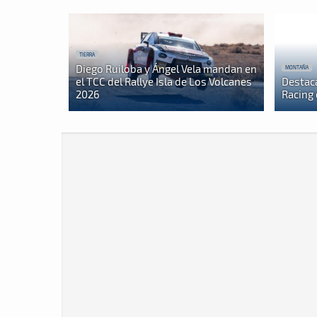
TIERRA
Diego Ruiloba y Ángel Vela mandan en
MONTAÑA
el TCC del Rallye Isla de Los Volcanes
Destac
2026
Racing 