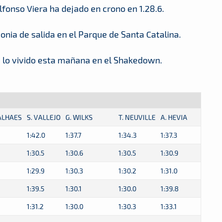
lfonso Viera ha dejado en crono en 1.28.6.
onia de salida en el Parque de Santa Catalina.
de lo vivido esta mañana en el Shakedown.
ALHAES
S. VALLEJO
G. WILKS
T. NEUVILLE
A. HEVIA
1:42.0
1:37.7
1:34.3
1:37.3
1:30.5
1:30.6
1:30.5
1:30.9
1:29.9
1:30.3
1:30.2
1:31.0
1:39.5
1:30.1
1:30.0
1:39.8
1:31.2
1:30.0
1:30.3
1:33.1