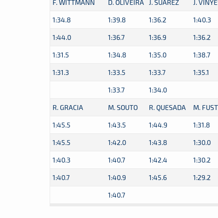
F. WITTMANN
D. OLIVEIRA
J. SUAREZ
J. VINY
1:34.8
1:39.8
1:36.2
1:40.3
1:44.0
1:36.7
1:36.9
1:36.2
1:31.5
1:34.8
1:35.0
1:38.7
1:31.3
1:33.5
1:33.7
1:35.1
1:33.7
1:34.0
R. GRACIA
M. SOUTO
R. QUESADA
M. FUS
1:45.5
1:43.5
1:44.9
1:31.8
1:45.5
1:42.0
1:43.8
1:30.0
1:40.3
1:40.7
1:42.4
1:30.2
1:40.7
1:40.9
1:45.6
1:29.2
1:40.7