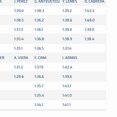
ES
J. PEREZ
G. ANTXUSTEGI
Y. LEMES
O. CABRERA
1:39.0
1:38.3
1:39.2
1:43.3
1:38.5
1:36.2
1:38.6
1:48.0
1:37.3
1:36.1
1:39.0
1:39.0
1:35.4
1:36.8
1:38.9
1:38.4
1:35.1
1:36.5
1:37.4
TER
A. VIERA
F. CIMA
I. ARMAS
1:31.2
1:37.9
1:42.4
1:28.6
1:36.6
1:39.6
1:35.7
1:43.1
1:35.4
1:41.0
1:34.1
1:41.1