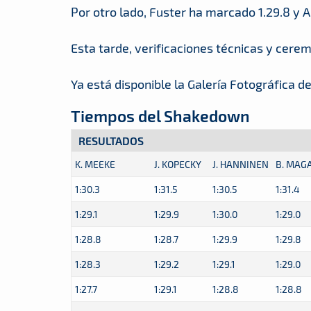
Por otro lado, Fuster ha marcado 1.29.8 y A
Esta tarde, verificaciones técnicas y cerem
Ya está disponible la Galería Fotográfica 
Tiempos del Shakedown
RESULTADOS
K. MEEKE
J. KOPECKY
J. HANNINEN
B. MAG
1:30.3
1:31.5
1:30.5
1:31.4
1:29.1
1:29.9
1:30.0
1:29.0
1:28.8
1:28.7
1:29.9
1:29.8
1:28.3
1:29.2
1:29.1
1:29.0
1:27.7
1:29.1
1:28.8
1:28.8