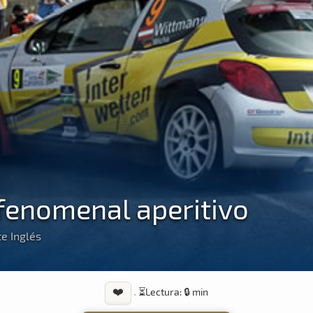
fenomenal aperitivo
te Inglés
❤️
·
⏳
Lectura: 🔒 min