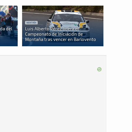
MONTAÑA
da del
Luis Alberto Pérez lidera el
s
Campeonato de Iniciación de
Montaña tras vencer en Barlovento