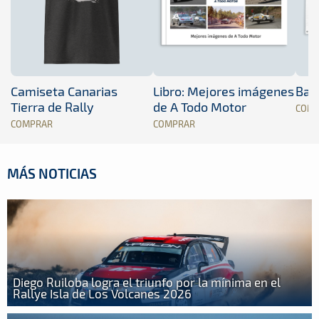
Camiseta Canarias
Libro: Mejores imágenes
Band
Tierra de Rally
de A Todo Motor
COM
COMPRAR
COMPRAR
MÁS NOTICIAS
Diego Ruiloba logra el triunfo por la mínima en el
Rallye Isla de Los Volcanes 2026