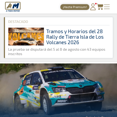
A Todo Motor
· Revista del motor desde 1999
¡Hazte Premium!
A Todo Motor
»
Noticias
»
Tierra
PORTADA
DESTACADO
TIEMPOS ONLINE
Tramos y Horarios del 28
Rally de Tierra Isla de Los
NOTICIAS
Volcanes 2026
AGENDA
La prueba se disputará del 5 al 8 de agosto con 43 equipos
inscritos
GALERÍAS
TIENDA
ARCHIVO