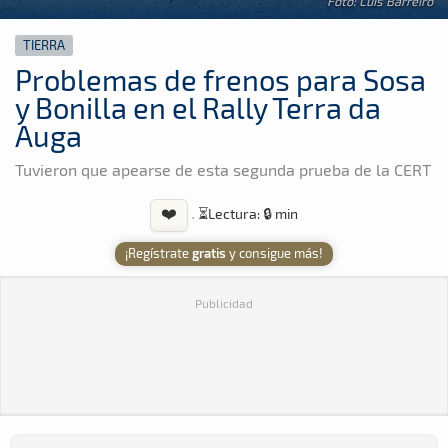
Foto: Luis Barreiro
TIERRA
Problemas de frenos para Sosa
y Bonilla en el Rally Terra da
Auga
Tuvieron que apearse de esta segunda prueba de la CERT
❤️
·
⏳
Lectura: 🔒 min
¡Regístrate
gratis
y consigue más!
Publicidad