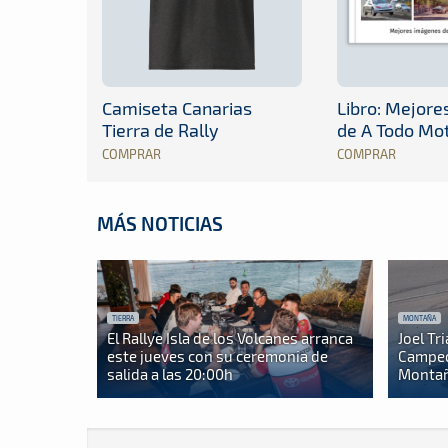
Camiseta Canarias
Libro: Mejor
Tierra de Rally
de A Todo Mo
COMPRAR
COMPRAR
MÁS NOTICIAS
TIERRA
MONTAÑA
El Rallye Isla de los Volcanes arranca
Joel Tr
este jueves con su ceremonia de
Campeo
salida a las 20:00h
Montañ