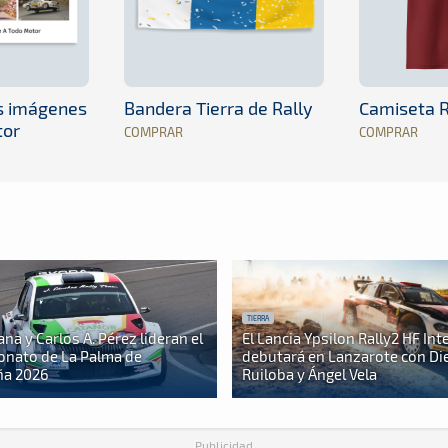
es imágenes
Bandera Tierra de Rally
Camiseta R
tor
COMPRAR
COMPRAR
TIERRA
iana y Carlos A. Pérez lideran el
El Lancia Ypsilon Rally2 HF Int
nato de La Palma de
debutará en Lanzarote con Di
a 2026
Ruiloba y Ángel Vela
Publicidad