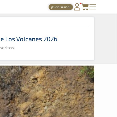
¡Inicia sesión!
PORTADA
TIEMPOS ONLINE
 de Los Volcanes 2026
NOTICIAS
scritos
AGENDA
GALERÍAS
TIENDA
ARCHIVO