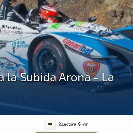
 la Subida Arona - La
❤️
·
⏳
Lectura: 🔒 min