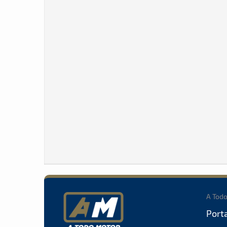
A Tod
Port