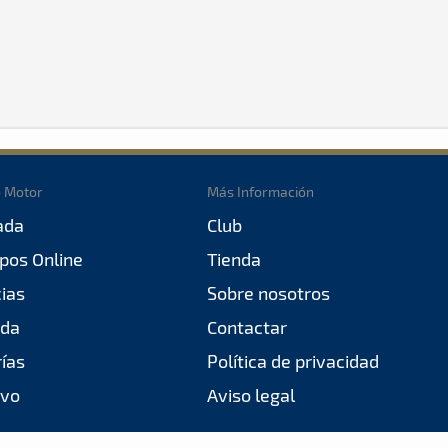
o Motor
Más Información
ada
Club
pos Online
Tienda
cias
Sobre nosotros
da
Contactar
rías
Política de privacidad
ivo
Aviso legal