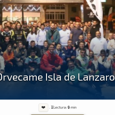
 Orvecame Isla de Lanzaro
❤️
·
⏳
Lectura: 🔒 min