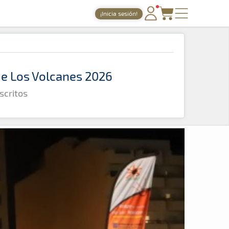
¡Inicia sesión!
PORTADA
TIEMPOS ONLINE
 de Los Volcanes 2026
NOTICIAS
scritos
AGENDA
GALERÍAS
TIENDA
ARCHIVO