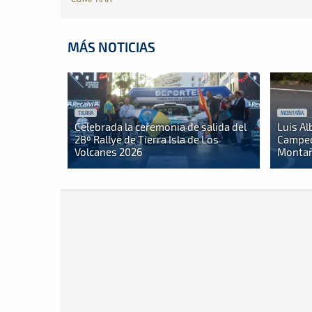
MÁS NOTICIAS
TIERRA
MONTAÑA
Celebrada la ceremonia de salida del
Luis Al
28º Rallye de Tierra Isla de Los
Campeo
Volcanes 2026
Montañ