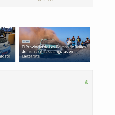
TIERRA
El Provincial de Las Palmas de Rallies
el
de Tierra cita a sus figuras en
agosto
Lanzarote