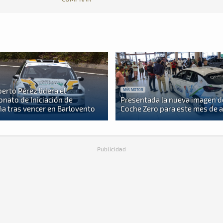
berto Pérez lidera el
MÁS MOTOR
nato de Iniciación de
Presentada la nueva imagen d
a tras vencer en Barlovento
Coche Zero para este mes de 
Publicidad