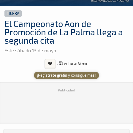
Momento de un tramo
TIERRA
El Campeonato Aon de
Promoción de La Palma llega a
segunda cita
Este sábado 13 de mayo
❤️
·
⏳
Lectura: 🔒 min
¡Regístrate
gratis
y consigue más!
Publicidad