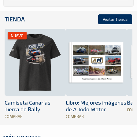
TIENDA
Visitar Tienda
NUEVO
Camiseta Canarias
Libro: Mejores imágenes
Band
Tierra de Rally
de A Todo Motor
COM
COMPRAR
COMPRAR