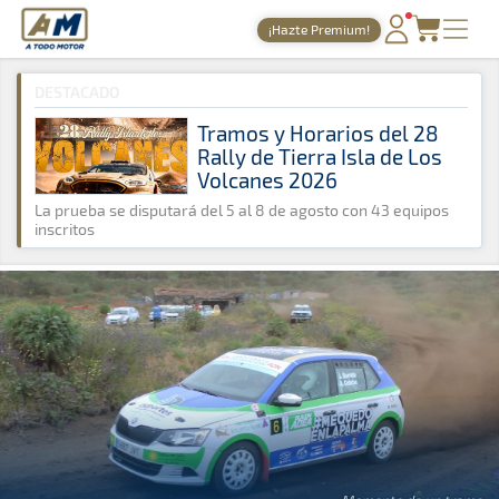
A Todo Motor
· Revista del motor desde 1999
¡Hazte Premium!
A Todo Motor
»
Noticias
»
Tierra
PORTADA
DESTACADO
TIEMPOS ONLINE
Tramos y Horarios del 28
Rally de Tierra Isla de Los
NOTICIAS
Volcanes 2026
AGENDA
La prueba se disputará del 5 al 8 de agosto con 43 equipos
inscritos
GALERÍAS
TIENDA
ARCHIVO