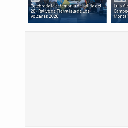
TIERRA
MONTAÑA
Celebrada la ceremonia de salida del
Luis Al
28º Rallye de Tierra Isla de Los
Campeo
Volcanes 2026
Montañ