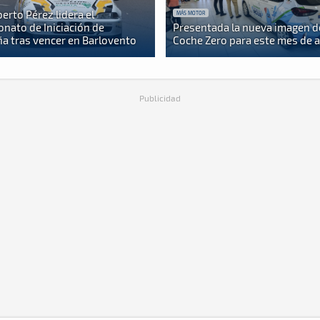
berto Pérez lidera el
MÁS MOTOR
nato de Iniciación de
Presentada la nueva imagen d
a tras vencer en Barlovento
Coche Zero para este mes de 
Publicidad