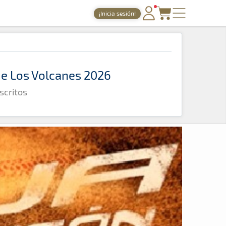
¡Inicia sesión!
PORTADA
TIEMPOS ONLINE
 de Los Volcanes 2026
NOTICIAS
scritos
AGENDA
GALERÍAS
TIENDA
ARCHIVO