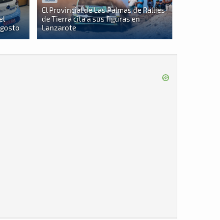
TIERRA
El Provincial de Las Palmas de Rallies
el
de Tierra cita a sus figuras en
agosto
Lanzarote