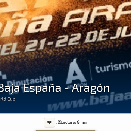
 Baja España - Aragón
rld Cup
❤️
·
⏳
Lectura: 🔒 min