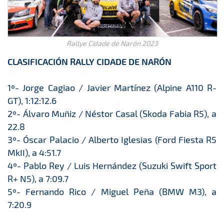
Rallye Cidade de Narón 2023
CLASIFICACIÓN RALLY CIDADE DE NARÓN
1º- Jorge Cagiao / Javier Martínez (Alpine A110 R-
GT), 1:12:12.6
2º- Álvaro Muñiz / Néstor Casal (Skoda Fabia R5), a
22.8
3º- Óscar Palacio / Alberto Iglesias (Ford Fiesta R5
MkII), a 4:51.7
4º- Pablo Rey / Luis Hernández (Suzuki Swift Sport
R+ N5), a 7:09.7
5º- Fernando Rico / Miguel Peña (BMW M3), a
7:20.9