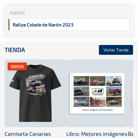
AGENDA
Rallye Cidade de Narón 2023
TIENDA
Visitar Tienda
NUEVO
Camiseta Canarias
Libro: Mejores imágenes
Band