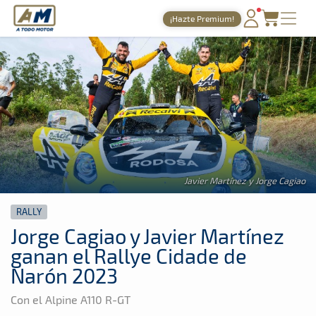
A Todo Motor
· Revista del motor desde 1999
¡Hazte Premium!
A Todo Motor
»
Noticias
»
Rally
PORTADA
TIEMPOS ONLINE
NOTICIAS
AGENDA
GALERÍAS
Javier Martínez y Jorge Cagiao
TIENDA
RALLY
ARCHIVO
Jorge Cagiao y Javier Martínez
ganan el Rallye Cidade de
Narón 2023
Con el Alpine A110 R-GT