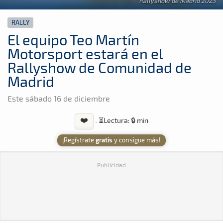
Rallyshow de Madrid 2023
RALLY
El equipo Teo Martín
Motorsport estará en el
Rallyshow de Comunidad de
Madrid
Este sábado 16 de diciembre
❤️
·
⏳
Lectura: 🔒 min
¡Regístrate
gratis
y consigue más!
Publicidad