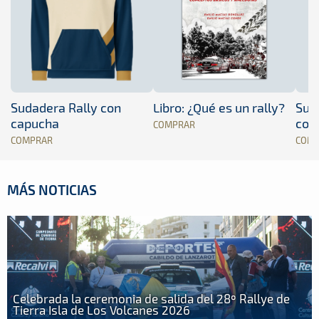
Sudadera Rally con
Libro: ¿Qué es un rally?
Sud
capucha
con
COMPRAR
COMPRAR
COM
MÁS NOTICIAS
Celebrada la ceremonia de salida del 28º Rallye de
Tierra Isla de Los Volcanes 2026