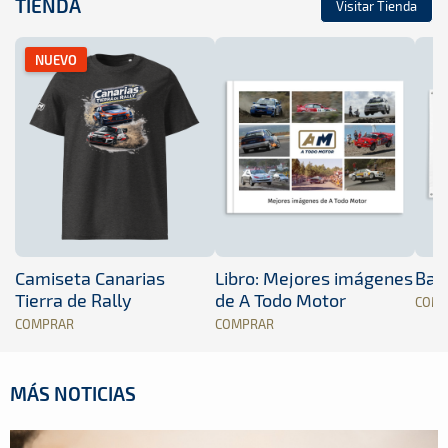
TIENDA
Visitar Tienda
NUEVO
Camiseta Canarias
Libro: Mejores imágenes
Band
Tierra de Rally
de A Todo Motor
COM
COMPRAR
COMPRAR
MÁS NOTICIAS