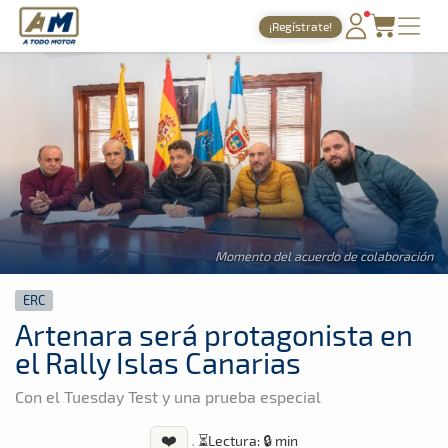
A Todo Motor
· Revista del motor desde 1999
¡Regístrate!
A Todo Motor
»
Noticias
»
ERC
PORTADA
TIEMPOS ONLINE
NOTICIAS
AGENDA
GALERÍAS
Momento del acuerdo de colaboración
TIENDA
ERC
ARCHIVO
Artenara será protagonista en
el Rally Islas Canarias
Con el Tuesday Test y una prueba especial
❤️
·
⏳
Lectura: 🔒 min