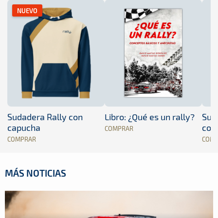
NUEVO
Sudadera Rally con
Libro: ¿Qué es un rally?
Sud
capucha
con
COMPRAR
COMPRAR
COM
MÁS NOTICIAS