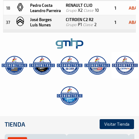
Pedro Costa
RENAULT CLIO
1
ABA
18
Grupo
X2
Clase
10
Leandro Parreira
José Borges
CITROEN C2 R2
1
ABA
37
Grupo
P1
Clase
2
Luís Nunes
TIENDA
Visitar Tienda