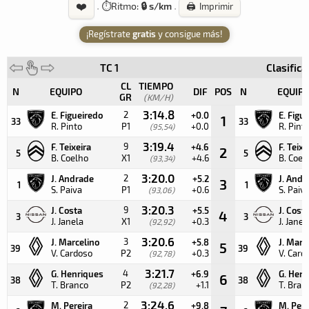
❤️
·
⏱️
Ritmo:
🔒 s/km
·
🖨️ Imprimir
¡Regístrate
gratis
y consigue más!
TC 1
Clasifica
CL
TIEMPO
N
EQUIPO
DIF
POS
N
EQUIP
GR
(KM/H)
3:14.8
2
E. Figueiredo
+0.0
E. Figu
1
33
33
R. Pinto
P1
+0.0
R. Pint
(95,54)
3:19.4
9
F. Teixeira
+4.6
F. Teixe
2
5
5
B. Coelho
X1
+4.6
B. Coel
(93,34)
3:20.0
2
J. Andrade
+5.2
J. Andr
3
1
1
S. Paiva
P1
+0.6
S. Paiv
(93,06)
3:20.3
9
J. Costa
+5.5
J. Cost
4
3
3
J. Janela
X1
+0.3
J. Janel
(92,92)
3:20.6
3
J. Marcelino
+5.8
J. Marc
5
39
39
V. Cardoso
P2
+0.3
V. Card
(92,78)
3:21.7
4
G. Henriques
+6.9
G. Hen
6
38
38
T. Branco
P2
+1.1
T. Bran
(92,28)
3:24.6
2
M. Pereira
+9.8
M. Pere