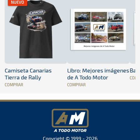
NUEVO
Camiseta Canarias
Libro: Mejores imágenes
Band
Tierra de Rally
de A Todo Motor
COM
COMPRAR
COMPRAR
Copyright © 1999 - 2026