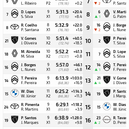
7
9
L. Ribeiro
P2
+0.2
P. Santa
(79,16)
2
5:31.3
9
D. Lopes
+20.4
6
V. Martin
8
7
S. Silva
X1
+8.4
G. Palmei
(77,15)
1
5:32.9
8
R. Coelho
+22.0
16
J. Borges
9
8
P. Santana
X1
+1.6
L. Nunes
(76,78)
2
5:51.4
10
V. Gomes
+40.5
P. Pereira
10
21
2
J. Oliveira
X2
+18.5
T. Silva
(72,74)
5:52.2
10
M. Almeida
+41.3
D. Lopes
11
18
7
M. Silva
X2
+0.8
S. Silva
(72,57)
5:57.0
9
J. Borges
+46.1
14
T. Pereira
12
16
L. Nunes
X1
+4.8
F. Pereira
(71,60)
1
6:13.9
9
T. Pereira
+1:03.0
21
V. Gomes
13
14
F. Pereira
X1
+16.9
J. Oliveira
(68,36)
4
6:25.2
11
W. Dias
+1:14.3
P. Santos
14
15
19
W. Júnior
X2
+11.3
J. Marque
(66,36)
6:29.1
9
R. Pimenta
+1:18.2
W. Dias
15
24
15
R. Martins
X1
+3.9
W. Júnior
(65,69)
6:38.9
9
P. Santos
+1:28.0
23
R. Tavare
16
19
J. Marques
X1
+9.8
D. Pereir
(64,08)
2