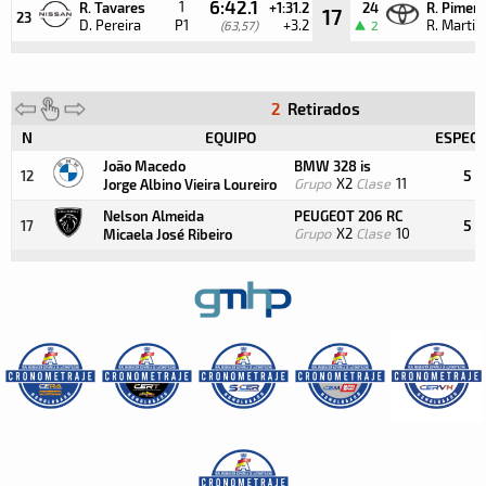
6:42.1
1
R. Tavares
+1:31.2
24
R. Pimen
17
23
D. Pereira
P1
+3.2
R. Martin
(63,57)
2
2
Retirados
N
EQUIPO
ESPECI
João Macedo
BMW 328 is
5
12
Grupo
X2
Clase
11
Jorge Albino Vieira Loureiro
Nelson Almeida
PEUGEOT 206 RC
5
17
Grupo
X2
Clase
10
Micaela José Ribeiro