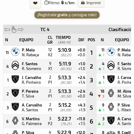
❤️
·
⏱️
Ritmo:
🔒 s/km
·
🖨️ Imprimir
¡Regístrate
gratis
y consigue más!
TC 4
Clasificació
CL
TIEMPO
N
EQUIPO
DIF
POS
N
EQUIPO
GR
(KM/H)
5:10.9
12
P. Melo
+0.0
11
P. Melo
1
11
N. Rabaça
X2
+0.0
N. Rabaç
(82,21)
1
5:11.9
9
F. Santos
+1.0
4
F. Santos
2
4
R. Sismeiro
X1
+1.0
R. Sismei
(81,95)
1
5:13.3
2
J. Carvalho
+2.4
1
J. Carval
3
1
R. Pinheiro
P1
+1.4
R. Pinhei
(81,58)
1
5:13.3
2
P. Pereira
+2.4
18
M. Almei
4
2
T. Silva
P1
+0.0
M. Silva
(81,58)
3
5:15.2
2
A. Carvalho
+4.3
9
P. Silva
5
3
A. Santos
P1
+1.9
L. Ribeiro
(81,09)
1
5:22.7
3
V. Martins
+11.8
3
A. Carval
6
6
G. Palmeira
P2
+7.5
A. Santos
(79,21)
2
5:22.9
4
P. Silva
+12.0
8
R. Coelho