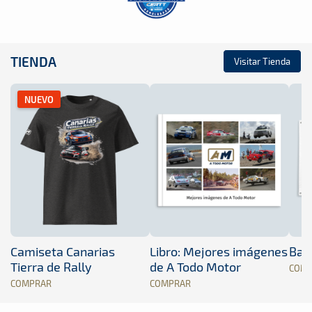
TIENDA
Visitar Tienda
NUEVO
Camiseta Canarias
Libro: Mejores imágenes
Band
Tierra de Rally
de A Todo Motor
COM
COMPRAR
COMPRAR