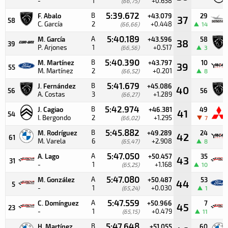
-
1
+0.638
(66,75)
5:39.672
B
F. Abalo
+43.079
29
37
58
C. García
2
+0.448
(66,66)
14
5:40.189
A
M. García
+43.596
58
38
39
P. Arjones
1
+0.517
(66,56)
3
5:40.390
B
M. Martínez
+43.797
10
39
55
M. Martínez
2
+0.201
(66,52)
8
5:41.679
B
J. Fernández
+45.086
40
56
56
A. Costas
3
+1.289
(66,27)
5:42.974
B
J. Cagiao
+46.381
49
41
54
I. Bergondo
2
+1.295
(66,02)
7
5:45.882
B
M. Rodríguez
+49.289
24
42
61
M. Varela
6
+2.908
(65,47)
8
5:47.050
A
A. Lago
+50.457
35
43
31
-
1
+1.168
(65,25)
10
5:47.080
A
M. González
+50.487
53
44
5
-
1
+0.030
(65,24)
1
5:47.559
A
C. Domínguez
+50.966
7
45
23
-
1
+0.479
(65,15)
11
5:47.648
B
H. Martínez
+51.055
60