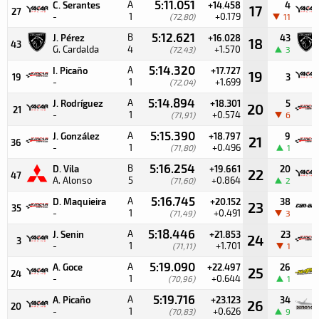
5:11.051
A
C. Serantes
+14.458
4
17
27
-
1
+0.179
(72,80)
11
5:12.621
B
J. Pérez
+16.028
43
18
43
G. Cardalda
4
+1.570
(72,43)
3
5:14.320
A
I. Picaño
+17.727
19
19
3
-
1
+1.699
(72,04)
5:14.894
A
J. Rodríguez
+18.301
5
20
21
-
1
+0.574
(71,91)
6
5:15.390
A
J. González
+18.797
9
21
36
-
1
+0.496
(71,80)
1
5:16.254
B
D. Vila
+19.661
20
22
47
A. Alonso
5
+0.864
(71,60)
2
5:16.745
A
D. Maquieira
+20.152
38
23
35
-
1
+0.491
(71,49)
3
5:18.446
A
J. Senin
+21.853
23
24
3
-
1
+1.701
(71,11)
1
5:19.090
A
A. Goce
+22.497
26
25
24
-
1
+0.644
(70,96)
1
5:19.716
A
A. Picaño
+23.123
34
26
20
-
1
+0.626
(70,83)
9