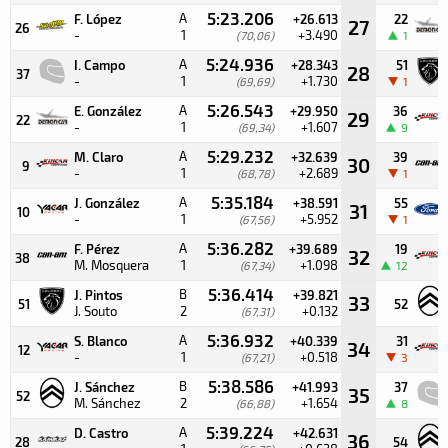
5:23.206
A
F. López
+26.613
22
27
26
-
1
+3.490
(70,06)
1
5:24.936
A
I. Campo
+28.343
51
28
37
-
1
+1.730
(69,69)
1
5:26.543
A
E. González
+29.950
36
29
22
-
1
+1.607
(69,34)
9
5:29.232
A
M. Claro
+32.639
39
30
9
-
1
+2.689
(68,78)
1
5:35.184
A
J. González
+38.591
55
31
10
-
1
+5.952
(67,56)
1
5:36.282
A
F. Pérez
+39.689
19
32
38
M. Mosquera
1
+1.098
(67,34)
12
5:36.414
B
J. Pintos
+39.821
33
51
52
J. Souto
2
+0.132
(67,31)
5:36.932
A
S. Blanco
+40.339
31
34
12
-
1
+0.518
(67,21)
3
5:38.586
B
J. Sánchez
+41.993
37
35
52
M. Sánchez
2
+1.654
(66,88)
8
5:39.224
A
D. Castro
+42.631
36
28
54