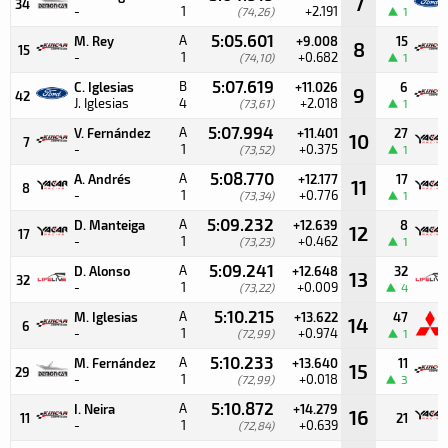
7
34
-
1
+2.191
(74,26)
1
5:05.601
A
M. Rey
+9.008
15
8
15
-
1
+0.682
(74,10)
1
5:07.619
B
C. Iglesias
+11.026
6
9
42
J. Iglesias
4
+2.018
(73,61)
1
5:07.994
A
V. Fernández
+11.401
27
10
7
-
1
+0.375
(73,52)
1
5:08.770
A
A. Andrés
+12.177
17
11
8
-
1
+0.776
(73,34)
1
5:09.232
A
D. Manteiga
+12.639
8
12
17
-
1
+0.462
(73,23)
1
5:09.241
A
D. Alonso
+12.648
32
13
32
-
1
+0.009
(73,22)
4
5:10.215
A
M. Iglesias
+13.622
47
14
6
-
1
+0.974
(72,99)
1
5:10.233
A
M. Fernández
+13.640
11
15
29
-
1
+0.018
(72,99)
3
5:10.872
A
I. Neira
+14.279
16
11
21
-
1
+0.639
(72,84)