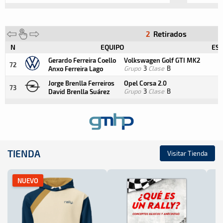
2
Retirados
N
EQUIPO
ESP
Gerardo Ferreira Coello
Volkswagen Golf GTI MK2
72
Grupo
3
Clase
B
Anxo Ferreira Lago
Jorge Brenlla Ferreiros
Opel Corsa 2.0
73
Grupo
3
Clase
B
David Brenlla Suárez
TIENDA
Visitar Tienda
NUEVO