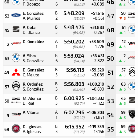
46
60
F. Dopazo
6
+0.089
(65,13)
2
5:48.209
B
E. González
+51.616
50
47
53
A. Muiños
2
+0.561
(65,03)
5
5:48.476
B
A. Cota
+51.883
61
48
45
D. Blanco
5
+0.267
(64,98)
1
5:50.202
A
D. González
+53.609
12
49
2
-
1
+1.726
(64,66)
6
5:53.024
B
A. Silva
+56.431
2
50
63
S. González
6
+2.822
(64,14)
2
5:56.113
B
D. González
+59.520
57
51
49
C. Mejuto
5
+3.089
(63,59)
3
5:56.803
B
R. Ordoñez
+1:00.210
63
52
57
S. González
3
+0.690
(63,46)
5
6:00.925
B
M. Alonso
+1:04.332
45
53
50
D. Rial
5
+4.122
(62,74)
5
6:02.796
A
A. Viloria
+1:06.203
59
54
4
-
1
+1.871
(62,42)
5
6:15.952
B
D. Iglesias
+1:19.359
69
55
69
A. Iglesias
3
+13.156
(60,23)
5