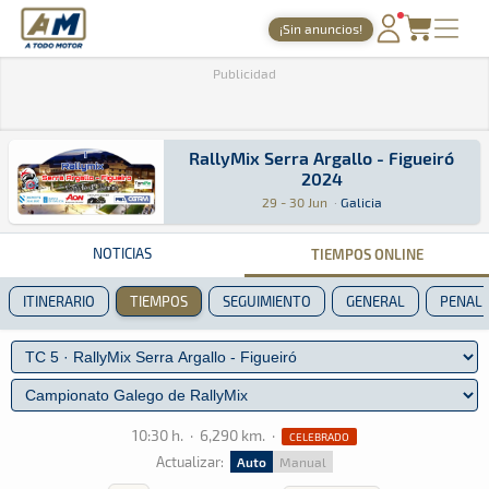
A Todo Motor
· Revista del motor desde 1999
¡Sin anuncios!
PORTADA
Publicidad
TIEMPOS ONLINE
RallyMix Serra Argallo - Figueiró
NOTICIAS
2024
RallyMix Serra Argallo - Figueiró 2024
Rally · RallyMix Serra Argallo - Figueiró 2024
Galicia
Galicia
AGENDA
29 - 30 Jun
·
Galicia
GALERÍAS
NOTICIAS
TIEMPOS ONLINE
TIENDA
ITINERARIO
TIEMPOS
SEGUIMIENTO
GENERAL
PENALI
ARCHIVO
10:30 h.
·
6,290 km.
·
CELEBRADO
Actualizar:
Auto
Manual