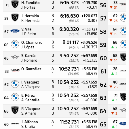
6:16.323
B
H. Fandiño
+1:19.730
33
56
71
J. Portas
3
+0.371
(60,17)
31
6:16.630
B
J. Hermida
+1:20.037
62
57
59
R. Hermida
2
+0.307
(60,12)
25
6:30.320
B
V. Vila
+1:33.727
64
58
67
J. Piñeiro
6
+13.690
(58,01)
19
8:01.117
B
O. Chamorro
+3:04.524
66
59
66
J. López
6
+1:30.797
(47,07)
2
9:54.252
B
S. García
+4:57.659
68
60
48
J. Romero
5
+1:53.135
(38,11)
14
10:52.731
A
O. González
+5:56.138
28
61
33
-
1
+58.479
(34,69)
2
10:54.252
B
I. Vázquez
+5:57.659
40
62
62
A. Vázquez
6
+1.521
(34,61)
25
10:54.252
B
E. Pérez
+5:57.659
71
63
64
Á. Santalla
6
+0.000
(34,61)
1
10:54.252
B
R. Vázquez
+5:57.659
48
64
68
S. Amaro
3
+0.000
(34,61)
2
11:52.731
A
J. Alfonso
+6:56.138
67
65
40
S. Graña
1
+58.479
(31,77)
1