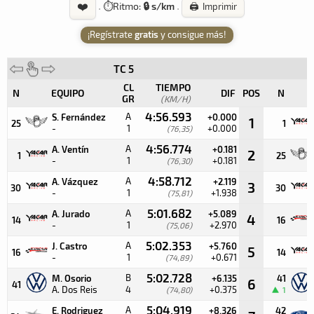
❤️
·
⏱️
Ritmo:
🔒 s/km
·
🖨️ Imprimir
¡Regístrate
gratis
y consigue más!
TC 5
CL
TIEMPO
N
EQUIPO
DIF
POS
N
GR
(KM/H)
4:56.593
A
S. Fernández
+0.000
1
25
1
-
1
+0.000
(76,35)
4:56.774
A
A. Ventín
+0.181
2
1
25
-
1
+0.181
(76,30)
4:58.712
A
A. Vázquez
+2.119
3
30
30
-
1
+1.938
(75,81)
5:01.682
A
A. Jurado
+5.089
4
14
16
-
1
+2.970
(75,06)
5:02.353
A
J. Castro
+5.760
5
16
14
-
1
+0.671
(74,89)
5:02.728
B
M. Osorio
+6.135
41
6
41
A. Dos Reis
4
+0.375
(74,80)
1
5:04.919
A
E. Rodriguez
+8.326
42