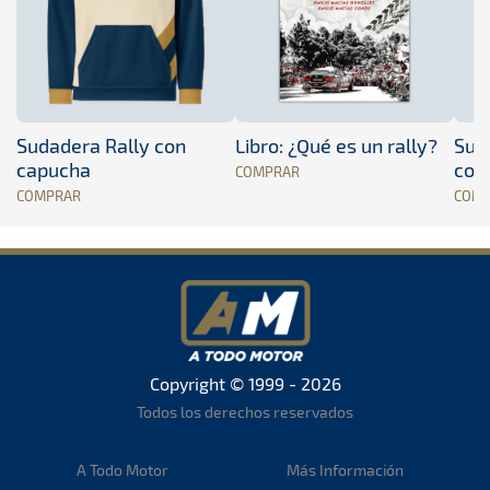
Sudadera Rally con
Libro: ¿Qué es un rally?
Sud
capucha
con
COMPRAR
COMPRAR
COM
Copyright © 1999 - 2026
Todos los derechos reservados
A Todo Motor
Más Información