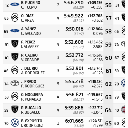
5:46.290
B. PUCEIRO
+1:09.136
56
2
12
51
C. TELMO
+0.358
(68,20)
5:49.922
O. DIAZ
+1:12.768
57
4
65
41
L. ARZA
+3.632
(67,49)
5:50.018
A. YÁÑEZ
+1:12.864
58
7
69
46
L. SALGADO
+0.096
(67,47)
5:52.606
F. PEREZ
+1:15.452
59
4
51
74
I. ALVAREZ
+2.588
(66,98)
5:52.772
R. CAEIRO
+1:15.618
60
3
41
67
V. GRANDE
+0.166
(66,94)
5:52.901
J. DEL RIO
+1:15.747
61
3
46
59
A. RODRIGUEZ
+0.129
(66,92)
5:55.278
J. PRADO
+1:18.124
62
5
74
70
P. RODRÍGUEZ
+2.377
(66,47)
5:56.821
G. NOGUEIRA
+1:19.667
63
4
53
79
P. PENABAD
+1.543
(66,18)
5:59.866
R. BUGALLO
+1:22.712
64
4
59
10
F. BUGALLO
+3.045
(65,62)
6:01.665
B. EXPOSITO
+1:24.511
65
2
70
60
I. RODRIGUEZ
+1.799
(65,30)