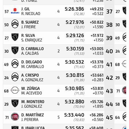
D. TÚÑEZ
+1.258
(72,47)
5:26.386
J. GIL
+49.232
37
4
57
27
R. NICOLAO
+0.522
(72,36)
5:27.976
B. SUAREZ
+50.822
38
4
50
30
J. FREIRE
+1.590
(72,01)
5:29.126
R. SILVA
+51.972
39
4
27
49
S. ENRIQUEZ
+1.150
(71,75)
5:30.159
D. CARBALLO
+53.005
40
2
30
24
A. CALDAS
+1.033
(71,53)
5:30.532
D. DELGADO
+53.378
41
4
49
68
M. CARBALLO
+0.373
(71,45)
5:30.815
A. CRESPO
+53.661
42
4
24
29
A. GONZALEZ
+0.283
(71,39)
5:30.985
W. ZÚÑIGA
+53.831
43
4
68
71
M. ACEVEDO
+0.170
(71,35)
5:32.880
M. MONTERO
+55.726
44
4
29
58
J. GONZALEZ
+1.895
(70,94)
5:33.440
D. MARTÍNEZ
+56.286
45
5
71
64
J. PEREIRA
+0.560
(70,83)
5:35.562
B. IBARLUCEA
+58.408