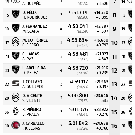
7
1
14
14
A. BOLAÑO
+3.606
(81,20)
4:51.734
D. FÉLIX
+14.580
8
3
5
5
H. RODRÍGUEZ
+0.895
(80,95)
4:53.041
J. FERNÁNDEZ
+15.887
9
4
19
19
M. SEARA
+1.307
(80,59)
4:53.834
M. GUTIÉRREZ
+16.680
10
3
17
17
C. FIERRO
+0.793
(80,37)
4:58.481
C. LAMAS
+21.327
11
3
11
11
Á. PAZ
+4.647
(79,12)
4:58.720
L. ABELLEIRA
+21.566
12
4
21
21
D. PEREZ
+0.239
(79,06)
4:59.117
J. COLLAZO
+21.963
13
3
22
22
A. GUILLADE
+0.397
(78,95)
5:00.800
D. VICENTE
+23.646
14
2
20
20
S. VICENTE
+1.683
(78,51)
5:01.076
R. PIÑEIRO
+23.922
15
3
36
36
B. PRADA
+0.276
(78,44)
5:01.842
J. CARBALLO
+24.688
16
2
10
31
I. IGLESIAS
+0.766
(78,24)