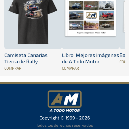
Camiseta Canarias
Libro: Mejores imágenes
Band
Tierra de Rally
de A Todo Motor
COM
COMPRAR
COMPRAR
Copyright © 1999 - 2026
Todos los derechos reservados