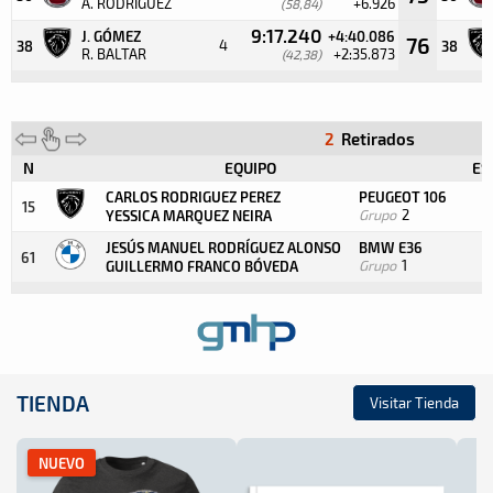
A. RODRIGUEZ
+6.926
(58,84)
9:17.240
J. GÓMEZ
+4:40.086
76
4
38
38
R. BALTAR
+2:35.873
(42,38)
2
Retirados
N
EQUIPO
ES
CARLOS RODRIGUEZ PEREZ
PEUGEOT 106
15
Grupo
2
YESSICA MARQUEZ NEIRA
JESÚS MANUEL RODRÍGUEZ ALONSO
BMW E36
61
Grupo
1
GUILLERMO FRANCO BÓVEDA
TIENDA
Visitar Tienda
NUEVO