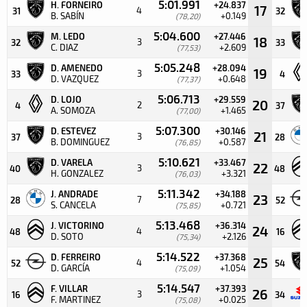
5:01.991
H. FORNEIRO
+24.837
17
4
31
32
B. SABÍN
+0.149
(78,20)
5:04.600
M. LEDO
+27.446
18
3
32
33
C. DIAZ
+2.609
(77,53)
5:05.248
D. AMENEDO
+28.094
19
3
33
4
D. VAZQUEZ
+0.648
(77,37)
5:06.713
D. LOJO
+29.559
20
2
4
37
A. SOMOZA
+1.465
(77,00)
5:07.300
D. ESTEVEZ
+30.146
21
3
37
28
B. DOMINGUEZ
+0.587
(76,85)
5:10.621
D. VARELA
+33.467
22
3
40
48
H. GONZALEZ
+3.321
(76,03)
5:11.342
J. ANDRADE
+34.188
23
7
28
52
S. CANCELA
+0.721
(75,85)
5:13.468
J. VICTORINO
+36.314
24
4
48
16
D. SOTO
+2.126
(75,34)
5:14.522
D. FERREIRO
+37.368
25
4
52
54
D. GARCÍA
+1.054
(75,09)
5:14.547
F. VILLAR
+37.393
26
3
16
34
F. MARTINEZ
+0.025
(75,08)