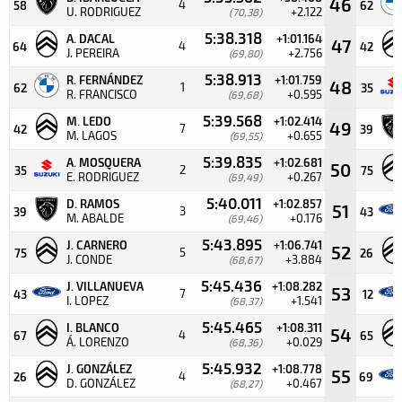
46
4
58
62
U. RODRIGUEZ
+2.122
(70,38)
5:38.318
A. DACAL
+1:01.164
47
4
64
42
J. PEREIRA
+2.756
(69,80)
5:38.913
R. FERNÁNDEZ
+1:01.759
48
1
62
35
R. FRANCISCO
+0.595
(69,68)
5:39.568
M. LEDO
+1:02.414
49
7
42
39
M. LAGOS
+0.655
(69,55)
5:39.835
A. MOSQUERA
+1:02.681
50
2
35
75
E. RODRIGUEZ
+0.267
(69,49)
5:40.011
D. RAMOS
+1:02.857
51
3
39
43
M. ABALDE
+0.176
(69,46)
5:43.895
J. CARNERO
+1:06.741
52
5
75
26
J. CONDE
+3.884
(68,67)
5:45.436
J. VILLANUEVA
+1:08.282
53
7
43
12
I. LOPEZ
+1.541
(68,37)
5:45.465
I. BLANCO
+1:08.311
54
4
67
65
Á. LORENZO
+0.029
(68,36)
5:45.932
J. GONZÁLEZ
+1:08.778
55
4
26
69
D. GONZÁLEZ
+0.467
(68,27)