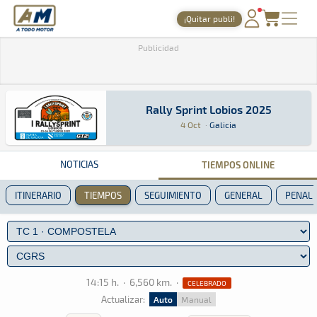
A Todo Motor
· Revista del motor desde 1999
¡Quitar publi!
PORTADA
Publicidad
TIEMPOS ONLINE
NOTICIAS
Rally Sprint Lobios 2025
Rally Sprint Lobios 2025
Rally Sprint · Rally Sprint Lobios 2025: Aquí 
Galicia
Galicia
4 Oct
·
Galicia
AGENDA
GALERÍAS
NOTICIAS
TIEMPOS ONLINE
TIENDA
ITINERARIO
TIEMPOS
SEGUIMIENTO
GENERAL
PENALI
ARCHIVO
14:15 h.
·
6,560 km.
·
CELEBRADO
Actualizar:
Auto
Manual