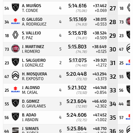
5:14.616
A. MUIÑOS
+37.462
27
4
54
18
T. CONDE
+0.069
(75,06)
5:15.169
O. GALLEGO
+38.015
28
4
34
73
A. RODRIGUEZ
+0.553
(74,93)
5:15.678
S. VALLEJO
+38.524
29
4
18
23
E. PAZ
+0.509
(74,81)
5:15.803
J. MARTINEZ
+38.649
30
5
73
47
I. ROMERO
+0.125
(74,78)
5:17.075
L. SALGUEIRO
+39.921
31
2
23
25
J. GONZÁLEZ
+1.272
(74,48)
5:20.448
H. MOSQUERA
+43.294
32
4
47
55
R. EXPOSITO
+3.373
(73,70)
5:21.302
J. ALONSO
+44.148
33
4
25
56
M. CASAL
+0.854
(73,50)
5:23.604
D. GOMEZ
+46.450
34
3
55
44
O. GAVILANES
+2.302
(72,98)
5:24.606
B. ADAO
+47.452
35
4
56
57
J. ABADIN
+1.002
(72,75)
5:25.864
J. SIMAES
+48.710
36
6
44
50