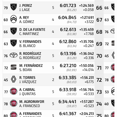
6:01.723
J. PEREZ
+1:24.569
66
5
79
66
J. LAGE
+0.058
(65,29)
6:04.845
A. REY
+1:27.691
67
4
60
63
A. GÓMEZ
+3.122
(64,73)
6:12.613
D. DE LA FUENTE
+1:35.459
68
4
66
76
C. MARTINEZ
+7.768
(63,38)
6:12.860
V. FERNANDES
+1:35.706
69
4
63
72
B. BLANCO
+0.247
(63,34)
6:13.196
R. RODRÍGUEZ
+1:36.042
70
5
76
45
G. RODRÍGUEZ
+0.336
(63,28)
6:27.210
M. FERNÁNDEZ
+1:50.056
71
5
72
77
S. BOAN
+14.014
(60,99)
6:33.385
R. TORRES
+1:56.231
72
2
45
78
J. VÁZQUEZ
+6.175
(60,03)
6:33.918
A. CABRAL
+1:56.764
73
5
77
53
J. QUINTAS
+0.533
(59,95)
6:34.441
M. AGROMAYOR
+1:57.287
74
5
78
40
A. FRANCISCO
+0.523
(59,87)
6:41.367
A. FERNANDES
+2:04.213
75
5
80
80