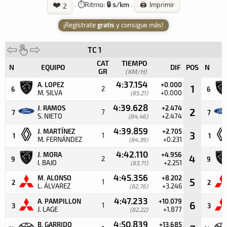
❤️
·
⏱️
Ritmo:
🔒 s/km
·
🖨️ Imprimir
2
¡Regístrate
gratis
y consigue más!
TC 1
CAT
TIEMPO
N
EQUIPO
DIF
POS
N
GR
(KM/H)
4:37.154
A. LOPEZ
+0.000
1
2
6
6
M. SILVA
+0.000
(85,21)
4:39.628
J. RAMOS
+2.474
2
7
7
7
S. NIETO
+2.474
(84,46)
4:39.859
J. MARTÍNEZ
+2.705
3
1
1
1
M. FERNÁNDEZ
+0.231
(84,39)
4:42.110
J. MORA
+4.956
4
2
9
9
I. BAJO
+2.251
(83,71)
4:45.356
M. ALONSO
+8.202
5
1
2
2
L. ÁLVAREZ
+3.246
(82,76)
4:47.233
A. PAMPILLON
+10.079
6
1
3
3
J. LAGE
+1.877
(82,22)
4:50.839
B. GARRIDO
+13.685