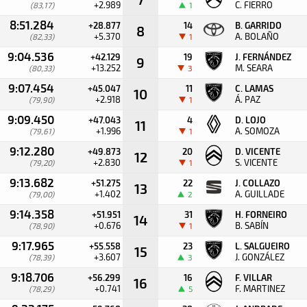
+2.989
C. FIERRO
(83,17)
1
8:51.284
+28.877
14
B. GARRIDO
8
+5.370
A. BOLAÑO
(82,33)
1
9:04.536
+42.129
19
J. FERNÁNDEZ
9
+13.252
M. SEARA
(80,33)
3
9:07.454
+45.047
11
C. LAMAS
10
+2.918
Á. PAZ
(79,90)
1
9:09.450
+47.043
4
D. LOJO
11
+1.996
A. SOMOZA
(79,61)
1
9:12.280
+49.873
20
D. VICENTE
12
+2.830
S. VICENTE
(79,20)
1
9:13.682
+51.275
22
J. COLLAZO
13
+1.402
A. GUILLADE
(79,00)
2
9:14.358
+51.951
31
H. FORNEIRO
14
+0.676
B. SABÍN
(78,90)
1
9:17.965
+55.558
23
L. SALGUEIRO
15
+3.607
J. GONZÁLEZ
(78,39)
3
9:18.706
+56.299
16
F. VILLAR
16
+0.741
F. MARTINEZ
(78,29)
5