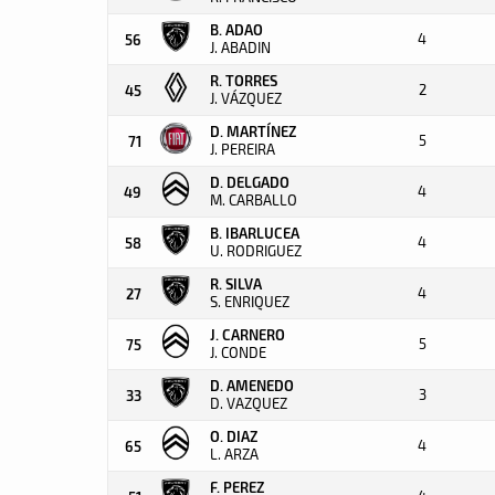
B. ADAO
4
56
J. ABADIN
R. TORRES
2
45
J. VÁZQUEZ
D. MARTÍNEZ
5
71
J. PEREIRA
D. DELGADO
4
49
M. CARBALLO
B. IBARLUCEA
4
58
U. RODRIGUEZ
R. SILVA
4
27
S. ENRIQUEZ
J. CARNERO
5
75
J. CONDE
D. AMENEDO
3
33
D. VAZQUEZ
O. DIAZ
4
65
L. ARZA
F. PEREZ