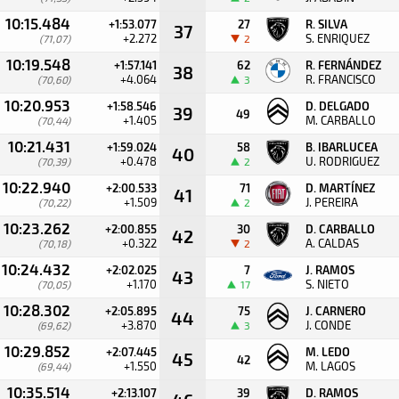
10:15.484
+1:53.077
27
R. SILVA
37
+2.272
S. ENRIQUEZ
(71,07)
2
10:19.548
+1:57.141
62
R. FERNÁNDEZ
38
+4.064
R. FRANCISCO
(70,60)
3
10:20.953
+1:58.546
D. DELGADO
39
49
+1.405
M. CARBALLO
(70,44)
10:21.431
+1:59.024
58
B. IBARLUCEA
40
+0.478
U. RODRIGUEZ
(70,39)
2
10:22.940
+2:00.533
71
D. MARTÍNEZ
41
+1.509
J. PEREIRA
(70,22)
2
10:23.262
+2:00.855
30
D. CARBALLO
42
+0.322
A. CALDAS
(70,18)
2
10:24.432
+2:02.025
7
J. RAMOS
43
+1.170
S. NIETO
(70,05)
17
10:28.302
+2:05.895
75
J. CARNERO
44
+3.870
J. CONDE
(69,62)
3
10:29.852
+2:07.445
M. LEDO
45
42
+1.550
M. LAGOS
(69,44)
10:35.514
+2:13.107
39
D. RAMOS