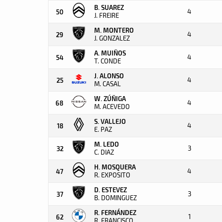
B. SUAREZ
4
50
J. FREIRE
M. MONTERO
4
29
J. GONZALEZ
A. MUIÑOS
4
54
T. CONDE
J. ALONSO
4
25
M. CASAL
W. ZÚÑIGA
4
68
M. ACEVEDO
S. VALLEJO
4
18
E. PAZ
M. LEDO
3
32
C. DIAZ
H. MOSQUERA
4
47
R. EXPOSITO
D. ESTEVEZ
3
37
B. DOMINGUEZ
R. FERNÁNDEZ
1
62
R. FRANCISCO