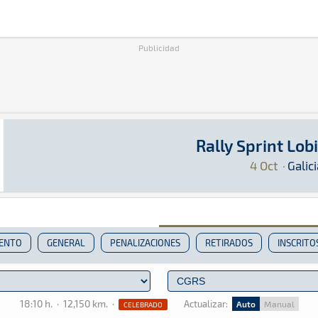
Publicidad
Rally Sprint Lob
Rally Sprint Lobios 2025
Rally Sprint · Rally Sprint Lobios 2025: Aquí 
Galicia
Galicia
4 Oct
·
Galici
IENTO
GENERAL
PENALIZACIONES
RETIRADOS
INSCRITO
18:10 h.
·
12,150 km.
·
Actualizar:
Auto
Manual
CELEBRADO