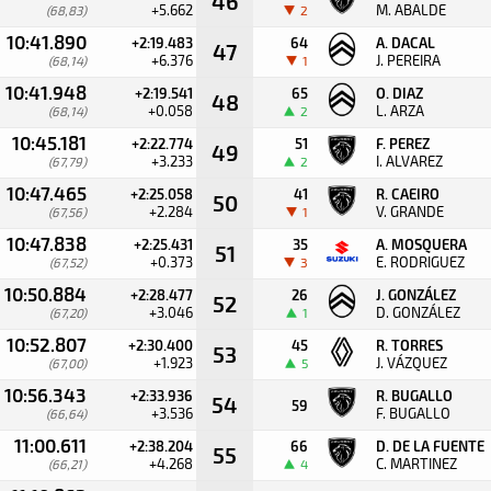
46
+5.662
M. ABALDE
(68,83)
2
10:41.890
+2:19.483
64
A. DACAL
47
+6.376
J. PEREIRA
(68,14)
1
10:41.948
+2:19.541
65
O. DIAZ
48
+0.058
L. ARZA
(68,14)
2
10:45.181
+2:22.774
51
F. PEREZ
49
+3.233
I. ALVAREZ
(67,79)
2
10:47.465
+2:25.058
41
R. CAEIRO
50
+2.284
V. GRANDE
(67,56)
1
10:47.838
+2:25.431
35
A. MOSQUERA
51
+0.373
E. RODRIGUEZ
(67,52)
3
10:50.884
+2:28.477
26
J. GONZÁLEZ
52
+3.046
D. GONZÁLEZ
(67,20)
1
10:52.807
+2:30.400
45
R. TORRES
53
+1.923
J. VÁZQUEZ
(67,00)
5
10:56.343
+2:33.936
R. BUGALLO
54
59
+3.536
F. BUGALLO
(66,64)
11:00.611
+2:38.204
66
D. DE LA FUENTE
55
+4.268
C. MARTINEZ
(66,21)
4