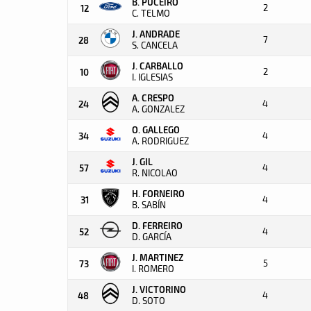
B. PUCEIRO
2
12
C. TELMO
J. ANDRADE
7
28
S. CANCELA
J. CARBALLO
2
10
I. IGLESIAS
A. CRESPO
4
24
A. GONZALEZ
O. GALLEGO
4
34
A. RODRIGUEZ
J. GIL
4
57
R. NICOLAO
H. FORNEIRO
4
31
B. SABÍN
D. FERREIRO
4
52
D. GARCÍA
J. MARTINEZ
5
73
I. ROMERO
J. VICTORINO
4
48
D. SOTO