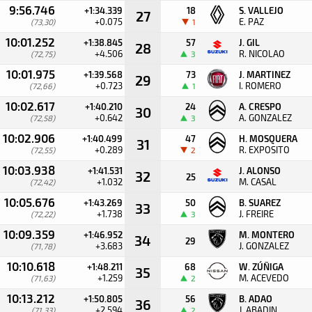
9:56.746
+1:34.339
18
S. VALLEJO
27
+0.075
E. PAZ
(73,30)
1
10:01.252
+1:38.845
57
J. GIL
28
+4.506
R. NICOLAO
(72,75)
3
10:01.975
+1:39.568
73
J. MARTINEZ
29
+0.723
I. ROMERO
(72,66)
1
10:02.617
+1:40.210
24
A. CRESPO
30
+0.642
A. GONZALEZ
(72,58)
3
10:02.906
+1:40.499
47
H. MOSQUERA
31
+0.289
R. EXPOSITO
(72,55)
2
10:03.938
+1:41.531
J. ALONSO
32
25
+1.032
M. CASAL
(72,42)
10:05.676
+1:43.269
50
B. SUAREZ
33
+1.738
J. FREIRE
(72,22)
3
10:09.359
+1:46.952
M. MONTERO
34
29
+3.683
J. GONZALEZ
(71,78)
10:10.618
+1:48.211
68
W. ZÚÑIGA
35
+1.259
M. ACEVEDO
(71,63)
2
10:13.212
+1:50.805
56
B. ADAO
36
+2.594
J. ABADIN
(71,33)
2