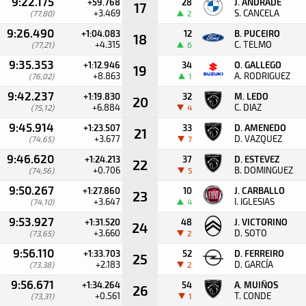
9:22.175
+59.768
28
J. ANDRADE
17
+3.469
S. CANCELA
(77,80)
2
9:26.490
+1:04.083
12
B. PUCEIRO
18
+4.315
C. TELMO
(77,21)
6
9:35.353
+1:12.946
34
O. GALLEGO
19
+8.863
A. RODRIGUEZ
(76,02)
1
9:42.237
+1:19.830
32
M. LEDO
20
+6.884
C. DIAZ
(75,12)
4
9:45.914
+1:23.507
33
D. AMENEDO
21
+3.677
D. VAZQUEZ
(74,65)
7
9:46.620
+1:24.213
37
D. ESTEVEZ
22
+0.706
B. DOMINGUEZ
(74,56)
5
9:50.267
+1:27.860
10
J. CARBALLO
23
+3.647
I. IGLESIAS
(74,10)
4
9:53.927
+1:31.520
48
J. VICTORINO
24
+3.660
D. SOTO
(73,65)
2
9:56.110
+1:33.703
52
D. FERREIRO
25
+2.183
D. GARCÍA
(73,38)
2
9:56.671
+1:34.264
54
A. MUIÑOS
26
+0.561
T. CONDE
(73,31)
1