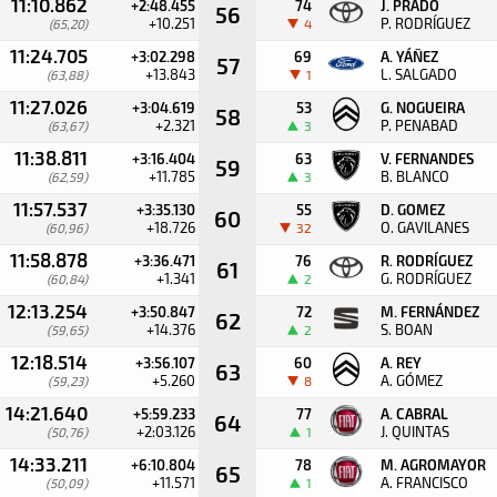
11:10.862
+2:48.455
74
J. PRADO
56
+10.251
P. RODRÍGUEZ
(65,20)
4
11:24.705
+3:02.298
69
A. YÁÑEZ
57
+13.843
L. SALGADO
(63,88)
1
11:27.026
+3:04.619
53
G. NOGUEIRA
58
+2.321
P. PENABAD
(63,67)
3
11:38.811
+3:16.404
63
V. FERNANDES
59
+11.785
B. BLANCO
(62,59)
3
11:57.537
+3:35.130
55
D. GOMEZ
60
+18.726
O. GAVILANES
(60,96)
32
11:58.878
+3:36.471
76
R. RODRÍGUEZ
61
+1.341
G. RODRÍGUEZ
(60,84)
2
12:13.254
+3:50.847
72
M. FERNÁNDEZ
62
+14.376
S. BOAN
(59,65)
2
12:18.514
+3:56.107
60
A. REY
63
+5.260
A. GÓMEZ
(59,23)
8
14:21.640
+5:59.233
77
A. CABRAL
64
+2:03.126
J. QUINTAS
(50,76)
1
14:33.211
+6:10.804
78
M. AGROMAYOR
65
+11.571
A. FRANCISCO
(50,09)
1