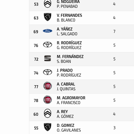
G. NOGUEIRA
4
53
P. PENABAD
V. FERNANDES
4
63
B. BLANCO
A. YÁÑEZ
7
69
L. SALGADO
R. RODRÍGUEZ
5
76
G. RODRÍGUEZ
M. FERNÁNDEZ
5
72
S. BOAN
J. PRADO
5
74
P. RODRÍGUEZ
A. CABRAL
5
77
J. QUINTAS
M. AGROMAYOR
5
78
A. FRANCISCO
A. REY
4
60
A. GÓMEZ
D. GOMEZ
3
55
O. GAVILANES