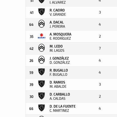
4
51
I. ALVAREZ
R. CAEIRO
3
41
V. GRANDE
A. DACAL
4
64
J. PEREIRA
A. MOSQUERA
2
35
E. RODRIGUEZ
M. LEDO
7
42
M. LAGOS
J. GONZÁLEZ
4
26
D. GONZÁLEZ
R. BUGALLO
4
59
F. BUGALLO
D. RAMOS
3
39
M. ABALDE
D. CARBALLO
2
30
A. CALDAS
D. DE LA FUENTE
4
66
C. MARTINEZ