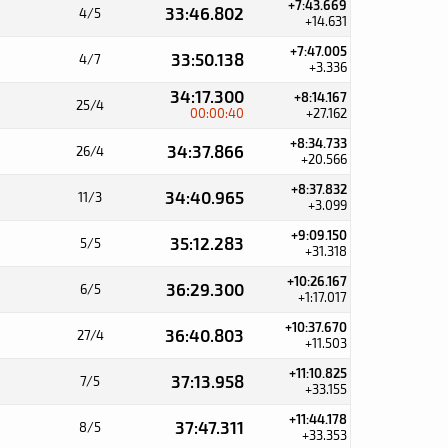
+7:43.669
33:46.802
4/5
+14.631
+7:47.005
33:50.138
4/7
+3.336
34:17.300
+8:14.167
25/4
00:00:40
+27.162
+8:34.733
34:37.866
26/4
+20.566
+8:37.832
34:40.965
11/3
+3.099
+9:09.150
35:12.283
5/5
+31.318
+10:26.167
36:29.300
6/5
+1:17.017
+10:37.670
36:40.803
27/4
+11.503
+11:10.825
37:13.958
7/5
+33.155
+11:44.178
37:47.311
8/5
+33.353