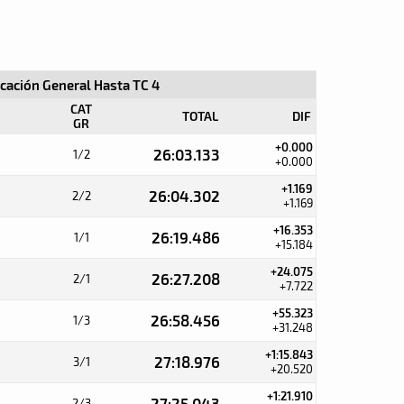
icación General Hasta TC 4
CAT
TOTAL
DIF
GR
+0.000
26:03.133
1/2
+0.000
+1.169
26:04.302
2/2
+1.169
+16.353
26:19.486
1/1
+15.184
+24.075
26:27.208
2/1
+7.722
+55.323
26:58.456
1/3
+31.248
+1:15.843
27:18.976
3/1
+20.520
+1:21.910
27:25.043
2/3