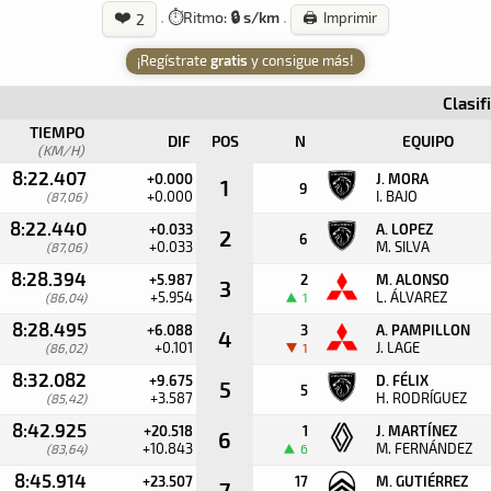
❤️
·
⏱️
Ritmo:
🔒 s/km
·
🖨️ Imprimir
2
¡Regístrate
gratis
y consigue más!
Clasif
TIEMPO
DIF
POS
N
EQUIPO
(KM/H)
8:22.407
+0.000
J. MORA
1
9
+0.000
I. BAJO
(87,06)
8:22.440
+0.033
A. LOPEZ
2
6
+0.033
M. SILVA
(87,06)
8:28.394
+5.987
2
M. ALONSO
3
+5.954
L. ÁLVAREZ
(86,04)
1
8:28.495
+6.088
3
A. PAMPILLON
4
+0.101
J. LAGE
(86,02)
1
8:32.082
+9.675
D. FÉLIX
5
5
+3.587
H. RODRÍGUEZ
(85,42)
8:42.925
+20.518
1
J. MARTÍNEZ
6
+10.843
M. FERNÁNDEZ
(83,64)
6
8:45.914
+23.507
17
M. GUTIÉRREZ
7