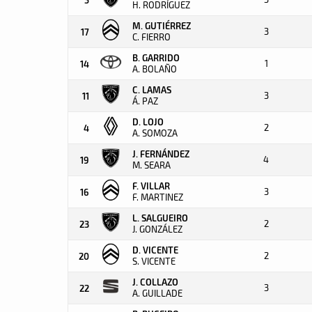
H. RODRÍGUEZ
M. GUTIÉRREZ
3
17
C. FIERRO
B. GARRIDO
1
14
A. BOLAÑO
C. LAMAS
3
11
Á. PAZ
D. LOJO
2
4
A. SOMOZA
J. FERNÁNDEZ
4
19
M. SEARA
F. VILLAR
3
16
F. MARTINEZ
L. SALGUEIRO
2
23
J. GONZÁLEZ
D. VICENTE
2
20
S. VICENTE
J. COLLAZO
3
22
A. GUILLADE