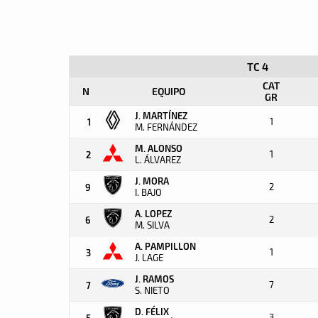
TC 4
CAT
N
EQUIPO
GR
J. MARTÍNEZ
1
1
M. FERNÁNDEZ
M. ALONSO
1
2
L. ÁLVAREZ
J. MORA
2
9
I. BAJO
A. LOPEZ
2
6
M. SILVA
A. PAMPILLON
1
3
J. LAGE
J. RAMOS
7
7
S. NIETO
D. FÉLIX
3
5