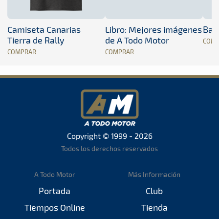
Camiseta Canarias
Libro: Mejores imágenes
Band
Tierra de Rally
de A Todo Motor
COM
COMPRAR
COMPRAR
Copyright © 1999 - 2026
Todos los derechos reservados
A Todo Motor
Más Información
Portada
Club
Tiempos Online
Tienda